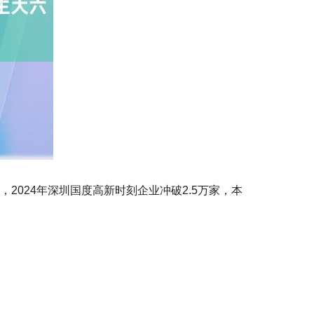
2024年深圳国度高新时刻企业冲破2.5万家，本