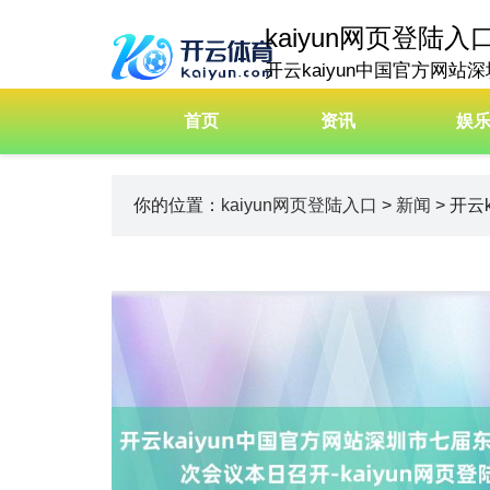
kaiyun网页登陆入
开云kaiyun中国官方网站
首页
资讯
娱
你的位置：
kaiyun网页登陆入口
>
新闻
> 开云