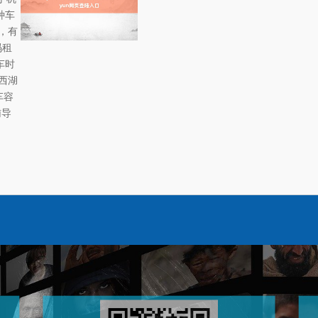
种车
，有
码租
车时
西湖
车容
辅导