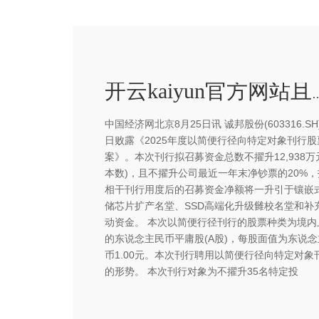
开云kaiyun官方网站且不擢升本次刊行前公司总股本
中国经济网北京8月25日讯 诚邦股份(603316.SH
日败露《2025年度以简便行径向特定对象刊行股
案》。本次刊行拟召募资金总数不擢升12,938万
本数)，且不擢升公司最近一年末净钞票的20%，
相干刊行用度后的召募资金净额将一升引于镶嵌
储芯片扩产名堂、SSD高端化升级雠校名堂和补
动资金。 本次以简便行径刊行的股票种类为境内
的东说念主民币平庸股(A股)，每股面值为东说念
币1.00元。本次刊行聘用以简便行径向特定对象
的形势。 本次刊行对象为不擢升35名特定投