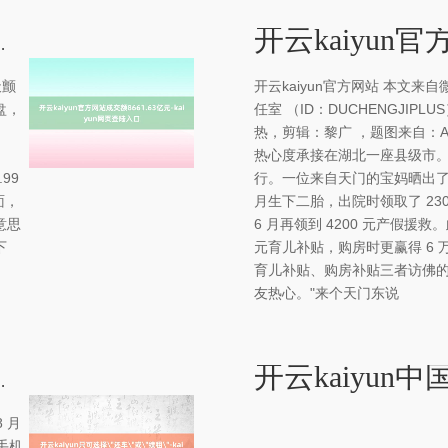
元-kaiyun网页登陆入口
天颤
开云kaiyun官方网站 本文来
盘，
任室 （ID：DUCHENGJIP
热，剪辑：黎广 ，题图来自：A
热心度承接在湖北一座县级市。
99
行。一位来自天门的宝妈晒出了她
面，
月生下二胎，出院时领取了 23
意思
6 月再领到 4200 元产假援救
下
元育儿补贴，购房时更赢得 6 
育儿补贴、购房补贴三者访佛
友热心。"来个天门东说
-kaiyun网页登陆入口
8 月
手机