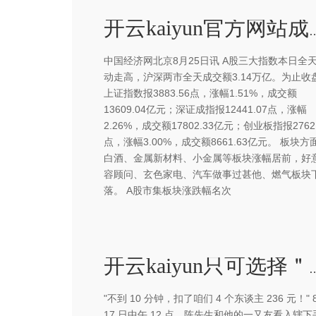
开云kaiyun官方网站成交额8661.63亿
中国经济网北京8月25日讯 A股三大指数本日全
动走高，沪深两市全天成交额3.14万亿。为止收
上证指数报3883.56点，涨幅1.51%，成交额
13609.04亿元；深证成指报12441.07点，涨幅
2.26%，成交额17802.33亿元；创业板指报2762.
点，涨幅3.00%，成交额8661.63亿元。 板块方
白酒、金属新材料、小金属等板块涨幅居前，好
容顾问、玄色家电、汽车做事过甚他、燃气板块
落。 A股市集板块涨跌幅名次
开云kaiyun只可选择＂还车＂或＂续租＂
"不到 10 分钟，扣了咱们 4 个东谈主 236 元！" 
17 日中午 12 点，陈先生和他的一又友看入辖下