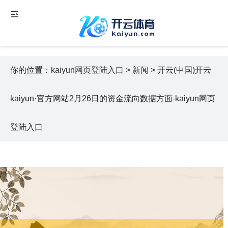
你的位置：
kaiyun网页登陆入口
>
新闻
> 开云(中国)开云
kaiyun·官方网站2月26日的资金流向数据方面-kaiyun网页
登陆入口