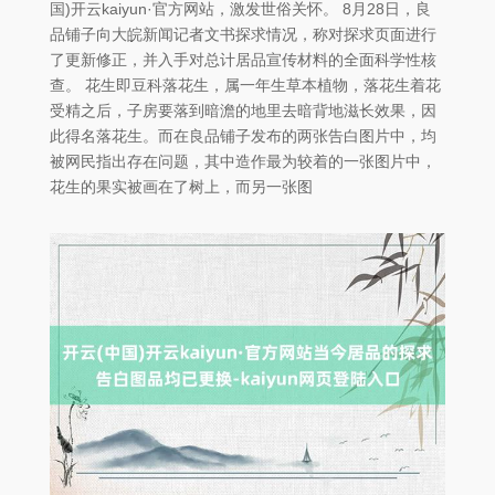
国)开云kaiyun·官方网站，激发世俗关怀。 8月28日，良
品铺子向大皖新闻记者文书探求情况，称对探求页面进行
了更新修正，并入手对总计居品宣传材料的全面科学性核
查。 花生即豆科落花生，属一年生草本植物，落花生着花
受精之后，子房要落到暗澹的地里去暗背地滋长效果，因
此得名落花生。而在良品铺子发布的两张告白图片中，均
被网民指出存在问题，其中造作最为较着的一张图片中，
花生的果实被画在了树上，而另一张图