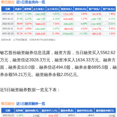
敏芯股份融资融券信息流露，融资方面，当日融资买入5562.62
万元，融资偿还3928.3万元，融资净买入1634.33万元。融券方
面，融券卖出0.0股，融券偿还494.0股，融券余量6895.0股，融
券余额59.21万元。融资融券余额2.05亿元。
近5日融资融券数据一览见下表：