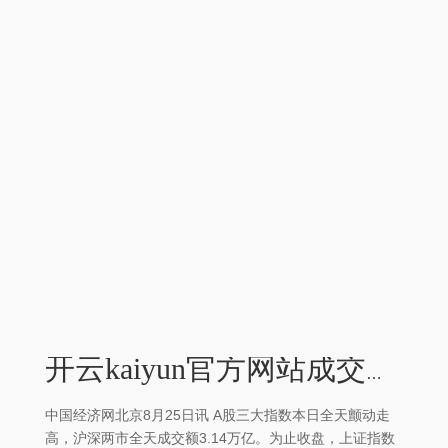
开云kaiyun官方网站成交额8661.63亿元-kaiyun网页登陆入口
中国经济网北京8月25日讯 A股三大指数本日全天颤动走
高，沪深两市全天成交额3.14万亿。为止收盘，上证指数