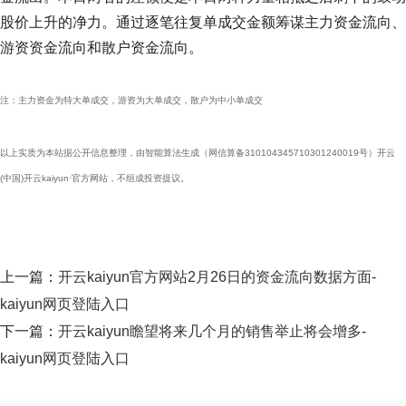
股价上升的净力。通过逐笔往复单成交金额筹谋主力资金流向、
游资资金流向和散户资金流向。
注：主力资金为特大单成交，游资为大单成交，散户为中小单成交
以上实质为本站据公开信息整理，由智能算法生成（网信算备310104345710301240019号）开云
(中国)开云kaiyun·官方网站，不组成投资提议。
上一篇：
开云kaiyun官方网站2月26日的资金流向数据方面-
kaiyun网页登陆入口
下一篇：
开云kaiyun瞻望将来几个月的销售举止将会增多-
kaiyun网页登陆入口