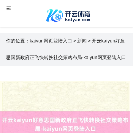
你的位置：
kaiyun网页登陆入口
>
新闻
> 开云kaiyun好意
思国新政府正飞快转换社交策略布局-kaiyun网页登陆入口