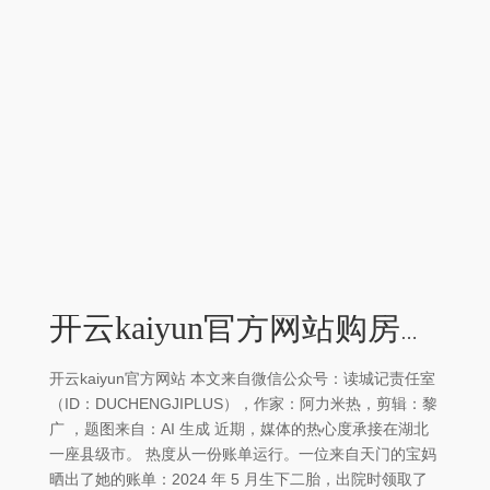
开云kaiyun官方网站购房补贴分别上升至 6 万元、12 万元-kaiyun网页登陆入口
开云kaiyun官方网站 本文来自微信公众号：读城记责任室
（ID：DUCHENGJIPLUS），作家：阿力米热，剪辑：黎
广 ，题图来自：AI 生成 近期，媒体的热心度承接在湖北
一座县级市。 热度从一份账单运行。一位来自天门的宝妈
晒出了她的账单：2024 年 5 月生下二胎，出院时领取了