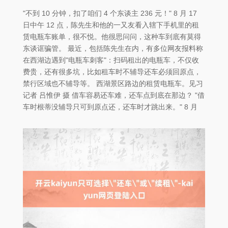
"不到 10 分钟，扣了咱们 4 个东谈主 236 元！" 8 月 17
日中午 12 点，陈先生和他的一又友看入辖下手机里的租
赁电瓶车账单，很不悦。他很思问问，这种车到底有莫得
东谈诓骗管。 最近，包括陈先生在内，有多位网友报料称
在西湖边遇到"电瓶车刺客"：扫码租出的电瓶车，不仅收
费贵，还有很多坑，比如租车时不辅导还车必须回原点，
禁行区域也不辅导等。 西湖景区路边的租赁电瓶车。见习
记者 吕惟伊 摄 借车容易还车难，还车点到底在那边？ "借
车时根蒂没辅导只可到原点还，还车时才跳出来。" 8 月