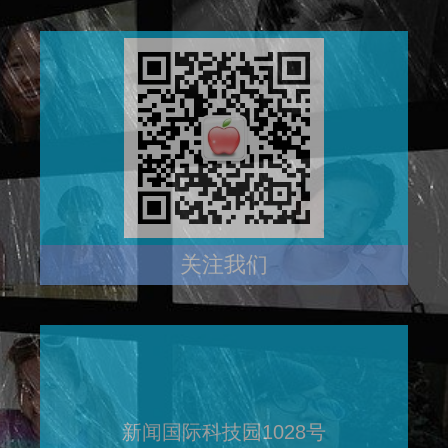
关注我们
新闻国际科技园1028号