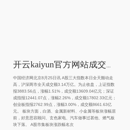
开云kaiyun官方网站成交额8661.63亿元-kaiyun网页登陆入口
中国经济网北京8月25日讯 A股三大指数本日全天颤动走
高，沪深两市全天成交额3.14万亿。为止收盘，上证指数
报3883.56点，涨幅1.51%，成交额13609.04亿元；深证
成指报12441.07点，涨幅2.26%，成交额17802.33亿元；
创业板指报2762.99点，涨幅3.00%，成交额8661.63亿
元。 板块方面，白酒、金属新材料、小金属等板块涨幅居
前，好意思容顾问、玄色家电、汽车做事过甚他、燃气板
块下落。 A股市集板块涨跌幅名次