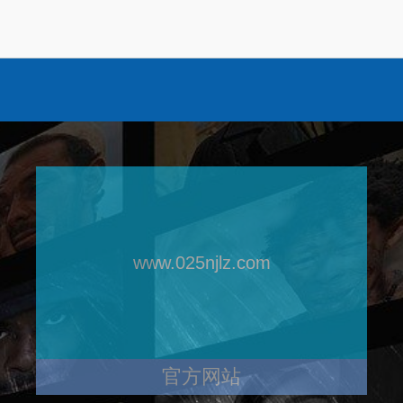
www.025njlz.com
官方网站