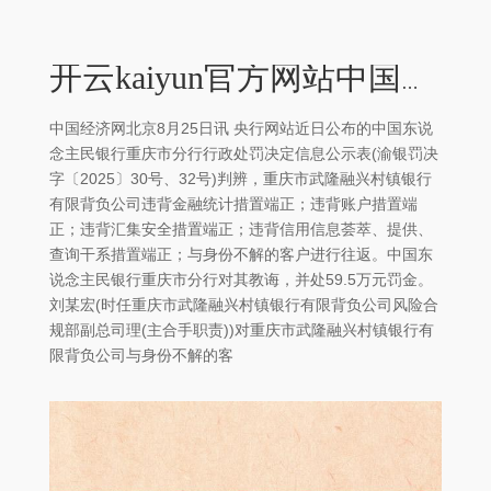
开云kaiyun官方网站中国东说念主民银行重庆市分行对其教诲-kaiyun网页登陆入口
中国经济网北京8月25日讯 央行网站近日公布的中国东说
念主民银行重庆市分行行政处罚决定信息公示表(渝银罚决
字〔2025〕30号、32号)判辨，重庆市武隆融兴村镇银行
有限背负公司违背金融统计措置端正；违背账户措置端
正；违背汇集安全措置端正；违背信用信息荟萃、提供、
查询干系措置端正；与身份不解的客户进行往返。中国东
说念主民银行重庆市分行对其教诲，并处59.5万元罚金。
刘某宏(时任重庆市武隆融兴村镇银行有限背负公司风险合
规部副总司理(主合手职责))对重庆市武隆融兴村镇银行有
限背负公司与身份不解的客