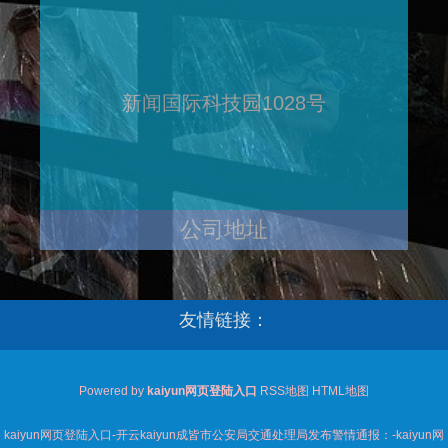
新闻国际科技园1028号
公司地址
友情链接：
Powered by
kaiyun网页登陆入口
RSS地图
HTML地图
kaiyun网页登陆入口-开云kaiyun成皆市公安局交通处理局发布警情通报：-kaiyun网