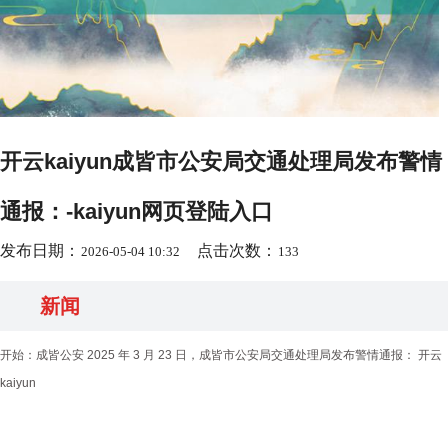
开云kaiyun成皆市公安局交通处理局发布警情
通报：-kaiyun网页登陆入口
发布日期：
点击次数：
2026-05-04 10:32
133
新闻
开始：成皆公安 2025 年 3 月 23 日，成皆市公安局交通处理局发布警情通报： 开云
kaiyun