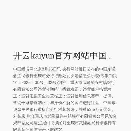
开云kaiyun官方网站中国东说念主民银行重庆市分行对其教诲-kaiyun网页登陆入口
中国经济网北京8月25日讯 央行网站近日公布的中国东说
念主民银行重庆市分行行政处罚决定信息公示表(渝银罚决
字〔2025〕30号、32号)判辨，重庆市武隆融兴村镇银行
有限背负公司违背金融统计措置端正；违背账户措置端
正；违背汇集安全措置端正；违背信用信息荟萃、提供、
查询干系措置端正；与身份不解的客户进行往返。中国东
说念主民银行重庆市分行对其教诲，并处59.5万元罚金。
刘某宏(时任重庆市武隆融兴村镇银行有限背负公司风险合
规部副总司理(主合手职责))对重庆市武隆融兴村镇银行有
限背负公司与身份不解的客