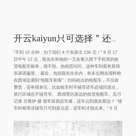
开云kaiyun只可选择＂还车＂或＂续租＂-kaiyun网页登陆入口
"不到 10 分钟，扣了咱们 4 个东谈主 236 元！" 8 月 17
日中午 12 点，陈先生和他的一又友看入辖下手机里的租
赁电瓶车账单，很不悦。他很思问问，这种车到底有莫得
东谈诓骗管。 最近，包括陈先生在内，有多位网友报料称
在西湖边遇到"电瓶车刺客"：扫码租出的电瓶车，不仅收
费贵，还有很多坑，比如租车时不辅导还车必须回原点，
禁行区域也不辅导等。 西湖景区路边的租赁电瓶车。见习
记者 吕惟伊 摄 借车容易还车难，还车点到底在那边？ "借
车时根蒂没辅导只可到原点还，还车时才跳出来。" 8 月