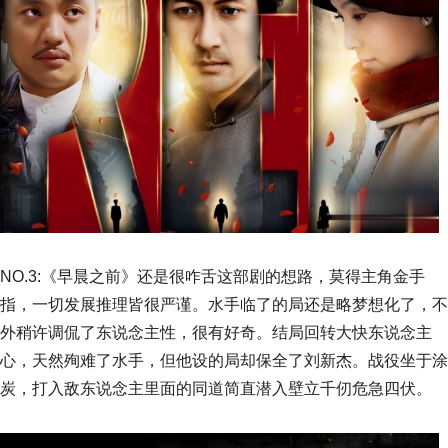
NO.3:《早晨之前》还是很咋舌这部剧的想路，莫得主角金手
指，一切发展推理皆很严谨。水手临了的局还是略梦想化了，不
外稍许调侃了东说念主性，很有好奇。结局回转大快东说念主
心，天然殉难了水手，但他设的局却保全了刘新杰。战役坐于涂
炭，打入敌东说念主里面的同道简直潜入壁立千仞危急四伏。