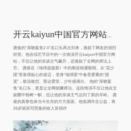
开云kaiyun中国官方网站这段饰演不仅让他在文娱圈中独树一帜-kaiyun网页登陆入口
龚俊的“亲吻鲨鱼2.0”名口头再次归来，激励了网友的强烈
经营。他在综艺节目中的一次饰演开云kaiyun中国官方网
站，不仅让他的东谈主气飙升，还激励了全网的师法上
升。 龚俊在《地球超簇新》中的阐述相通吸睛。从“花少
团”里靠谱贴心的老迈，变身“地球团”中备受爱重的“团
宠”，敢说敢怼、豁达爱笑，少年感满分。 他的“亲吻鲨
鱼”名口头，更是让全网猖獗师法。这段饰演不仅让他在文
娱圈中独树一帜，也让他的东谈主气达到了新的岑岭。 龚
俊的真挚也体当今生存的方方面面。他低调作念公益，将
26岁诞辰写照集的收入皆捐作