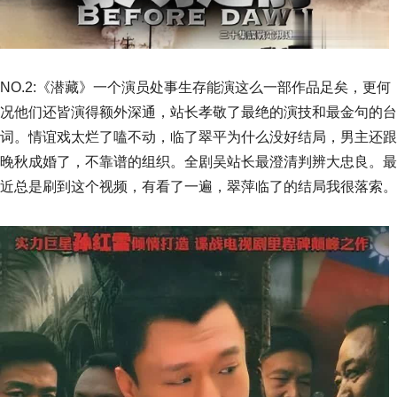
NO.2:《潜藏》一个演员处事生存能演这么一部作品足矣，更何
况他们还皆演得额外深通，站长孝敬了最绝的演技和最金句的台
词。情谊戏太烂了嗑不动，临了翠平为什么没好结局，男主还跟
晚秋成婚了，不靠谱的组织。全剧吴站长最澄清判辨大忠良。最
近总是刷到这个视频，有看了一遍，翠萍临了的结局我很落索。