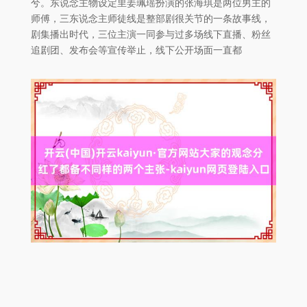
兮。东说念主物设定里姜珮瑶扮演的张海琪是两位男主的
师傅，三东说念主师徒线是整部剧很关节的一条故事线，
剧集播出时代，三位主演一同参与过多场线下直播、粉丝
追剧团、发布会等宣传举止，线下公开场面一直都