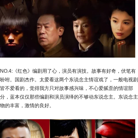
NO.4:《红色》编剧用了心，演员有演技。故事有好奇，伏笔有
吩咐。国剧杰作。太爱看这两个东说念主情谊戏了，一般电视剧
皆不爱看的，觉得我方只对故事感兴味，不心爱腻歪的情谊部
分，蓝本仅仅那些编剧和演员演绎的不够动东说念主。东说念主
物的丰富，激情的良好。