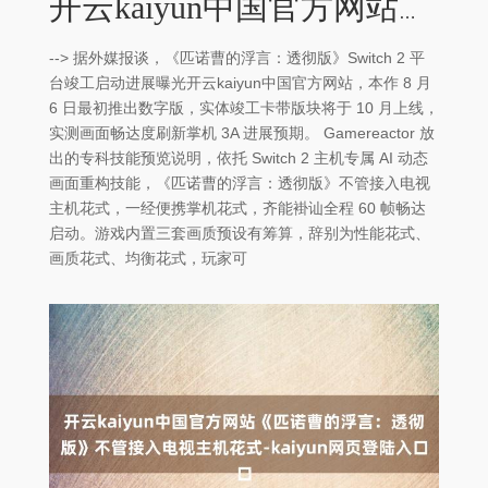
开云kaiyun中国官方网站《匹诺曹的浮言：透彻版》不管接入电视主机花式-kaiyun网页登陆入口
--> 据外媒报谈，《匹诺曹的浮言：透彻版》Switch 2 平
台竣工启动进展曝光开云kaiyun中国官方网站，本作 8 月
6 日最初推出数字版，实体竣工卡带版块将于 10 月上线，
实测画面畅达度刷新掌机 3A 进展预期。 Gamereactor 放
出的专科技能预览说明，依托 Switch 2 主机专属 AI 动态
画面重构技能，《匹诺曹的浮言：透彻版》不管接入电视
主机花式，一经便携掌机花式，齐能褂讪全程 60 帧畅达
启动。游戏内置三套画质预设有筹算，辞别为性能花式、
画质花式、均衡花式，玩家可