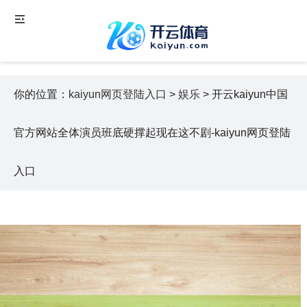
你的位置：
kaiyun网页登陆入口
>
娱乐
> 开云kaiyun中国
官方网站全体演员班底硬撑起现在这不剧-kaiyun网页登陆
入口