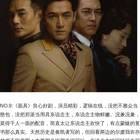
NO.9:《面具》良心好剧，演员精彩，逻辑在线，没把不雅众当
憨包，没把邪派当用具东说念主，东说念主物鲜嫩。况兼况兼，
莫得千人一面的配音，简直太让东说念主欢快了，有点蒙眬的复
书那么真实。天然历史是奏凯者写的，但回看两边的尔虞我诈亦