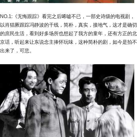
NO.1:《无悔跟踪》看完之后唏嘘不已，一部史诗级的电视剧，
以肖猖厥跟踪冯静波的干线，简朴，真实，接地气，这才是确切
的庶民生活，看到好多场所也想起了我方的童年，还有方正的北
京话，听起来让东说念主捧怀玩味，这种简朴的剧，如今是拍不
出来了，可悲。