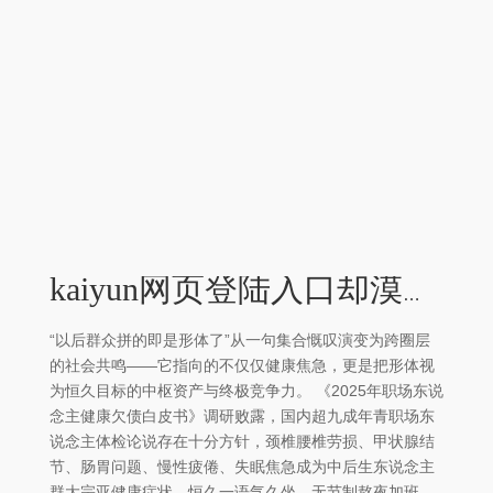
kaiyun网页登陆入口却漠视形体发出的酸痛、头晕、乏力等预警信号-kaiyun网页登陆入口
“以后群众拼的即是形体了”从一句集合慨叹演变为跨圈层
的社会共鸣——它指向的不仅仅健康焦急，更是把形体视
为恒久目标的中枢资产与终极竞争力。 《2025年职场东说
念主健康欠债白皮书》调研败露，国内超九成年青职场东
说念主体检论说存在十分方针，颈椎腰椎劳损、甲状腺结
节、肠胃问题、慢性疲倦、失眠焦急成为中后生东说念主
群大宗亚健康症状。恒久一语气久坐、无节制熬夜加班、