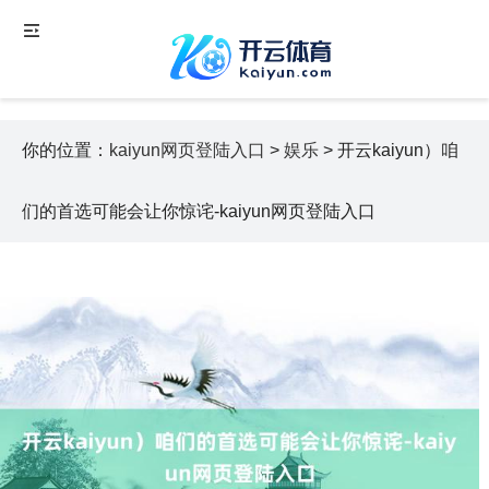
你的位置：
kaiyun网页登陆入口
>
娱乐
> 开云kaiyun）咱
们的首选可能会让你惊诧-kaiyun网页登陆入口