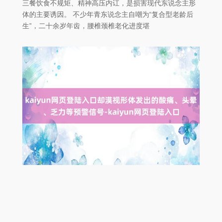
三餐饮食不规矩、精神高压内讧，是损害现代东说念主形
体的主要诱因。 不少年青东说念主自嘲为“复合型老龄后
生”，二十余岁年齿，腰椎颈椎老化进度堪