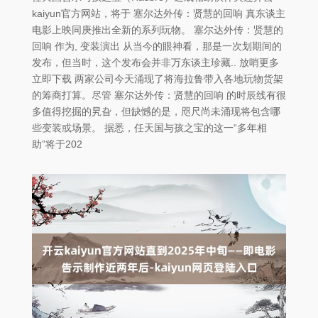
kaiyun官方网站，将于 塞尔达外传：贤慧的回响 真东谈主
电影上映同庚推出全新的系列玩物。 塞尔达外传：贤慧的
回响 作为, 变装演出 从当今的眼神看，那是一次划期间的
发布，但当时，这个发布会并非万东谈主珍藏.. 放哨更多
立即下载 两家公司今天涌现了将海拉鲁带入各地玩物货架
的筹商打算。尽管 塞尔达外传：贤慧的回响 的时辰线有很
多值得挖掘的旯旮，但缺憾的是，咫尺尚未涌现将包含哪
些变装或场景。 据悉，任天国与孩之宝的这一“多年相
助”将于202