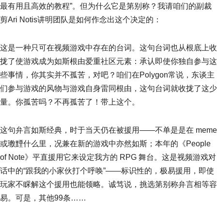
最有用且高效的教程”。但为什么它是第别称？我请咱们的副裁
剪Ari Notis讲明团队是如何作念出这个决定的：
这是一种只可在视频游戏中存在的台词。这句台词也从根底上收
拢了使游戏成为如斯根由爱重社区元素：承认即使你独自参与这
些事情，你其实并不孤苦，对吧？咱们在Polygon常说，东谈主
们参与游戏的风物与游戏自身雷同根由，这句台词就收拢了这少
量。你孤苦吗？不再孤苦了！带上这个。
这句弁言如斯经典，时于当天仍在被援用——不单是是在 meme
或璷黫什么里，况兼在新的游戏中亦然如斯；本年的《People
of Note》平直援用它来设定我方的 RPG 舞台。这是视频游戏对
话中的“跟我的小家伙打个呼唤”——标识性的，极易援用，即使
玩家不睬解这个援用也能领略。诚笃说，挑选第别称弁言相等容
易。可是，其他99条……