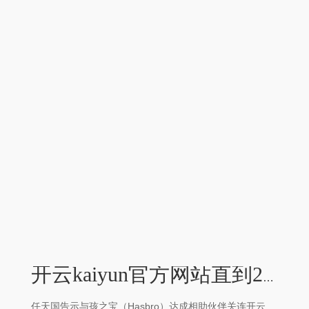
开云kaiyun官方网站直到2025年中旬——即电影告示制作近两年后-kaiyun网页登陆入口
任天国告示与孩之宝（Hasbro）达成相助伙伴关连开云