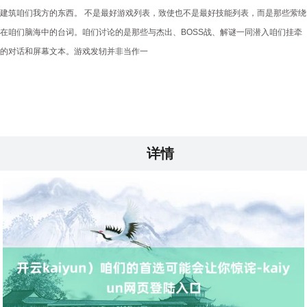
建筑咱们我方的东西。 不是最好游戏列表，致使也不是最好技能列表，而是那些萦绕
在咱们脑海中的台词。咱们讨论的是那些与杰出、BOSS战、解谜一同潜入咱们挂牵
的对话和屏幕文本。游戏发轫并非当作一
详情