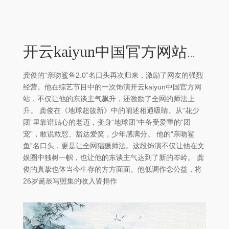
开云kaiyun中国官方网站这段饰演不仅让他在文娱圈中独树一帜-kaiyun网页登陆入口
龚俊的“亲吻鲨鱼2.0”名口头再次归来，激励了网友的强烈
经营。他在综艺节目中的一次饰演开云kaiyun中国官方网
站，不仅让他的东谈主气飙升，还激励了全网的师法上
升。 龚俊在《地球超簇新》中的阐述相通吸睛。从“花少
团”里靠谱贴心的老迈，变身“地球团”中备受爱重的“团
宠”，敢说敢怼、豁达爱笑，少年感满分。 他的“亲吻鲨
鱼”名口头，更是让全网猖獗师法。这段饰演不仅让他在文
娱圈中独树一帜，也让他的东谈主气达到了新的岑岭。 龚
俊的真挚也体当今生存的方方面面。他低调作念公益，将
26岁诞辰写照集的收入皆捐作