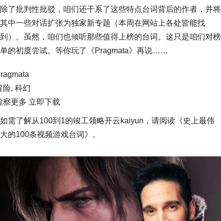
除了批判性批驳，咱们还干系了这些特点台词背后的作者，并将
其中一些对话扩张为独家新专题（本周在网站上各处皆能找
到）。虽然，咱们也倾听那些值得上榜的台词。这只是咱们对榜
单的初度尝试。等你玩了《Pragmata》再说……
ragmata
冒险, 科幻
检察更多 立即下载
如需了解从100到1的竣工领略开云kaiyun，请阅读《史上最伟
大的100条视频游戏台词》。