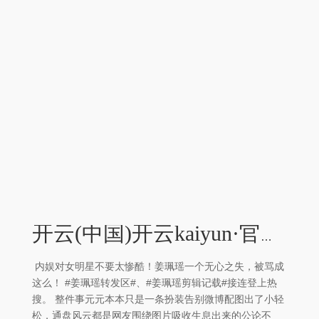
开云(中国)开云kaiyun·官方网站大家的观念分红了都备不同样的两个主张-kaiyun网页登陆入口
内娱对女明星不要太惨酷！姜珮瑶一个无心之失，被骂成
这么！ #姜珮瑶转发区#、#姜珮瑶剪辑记载#接连登上热
搜。 整件事元元本本只是一条扮装告别微博配图出了小轻
松，通盘风云都是网友围绕图片吸收生息出来的公论不