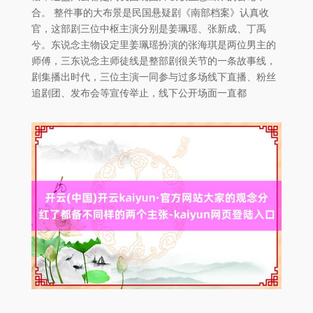
合。 整件事的大布景是民国悬疑剧《南部档案》认真收
官，这部剧三位中枢主演分别是姜珮瑶、张新成、丁禹
兮。东说念主物设定里姜珮瑶扮演的张海琪是两位男主的
师傅，三东说念主师徒线是整部剧很关节的一条故事线，
剧集播出时代，三位主演一同参与过多场线下直播、粉丝
追剧团、发布会等宣传举止，线下公开场面一直都