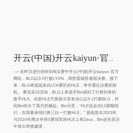
开云(中国)开云kaiyun·官方网站Bin示意：“HLE说会3比1驯顺咱们-kaiyun网页登陆入口
--> 在昨日进行的MSI淘汰赛中开云(中国)开云kaiyun·官方
网站，BLG以3-0打败LYON，得胜晋级胜者组决赛。接下
来，BLG将迎战来自LCK赛区的HLE，争夺通往决赛的契
机。 赛后采访活动，BLG上单选手Bin谈到了行将到来的
敌手HLE。此前HLE方面曾示意有信心以3-1打败BLG，对
此Bin给出了我方的修起。Bin示意：“HLE说会3比1驯顺咱
们，在我看来咱们将三比一打败HLE。” 面临曾在2023年
与2024年两次夺得S赛冠军的HLE上单Zeus，Bin还在采访
中发出单挑邀请，