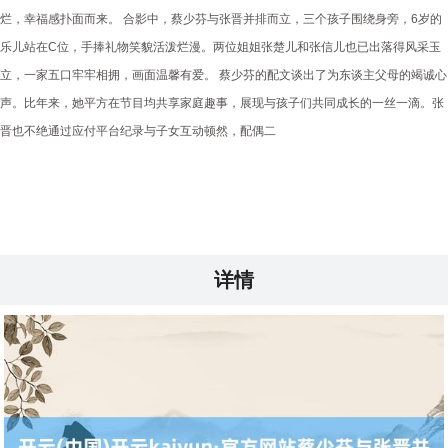
烂，幸福感扑面而来。 合影中，蔡少芬与张晋并排而立，三个孩子围绕身旁，6岁的
乐儿站在C位，手捧礼物笑貌活泼烂漫。两位姐姐张楚儿和张信儿也已出落得风采玉
立，一家五口牢牢相拥，画面温馨有爱。 蔡少芬的配文谈出了为东谈主父母的竭诚心
声。比年来，她平方在节目均共享家庭趣事，展现与孩子们共同成长的一丝一滴。张
晋也不绝通过应付平台纪录与子女互动顿然，配偶二
详情