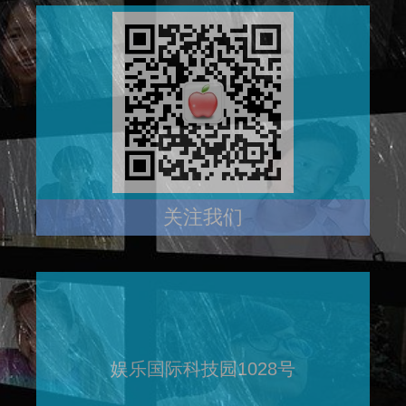
关注我们
娱乐国际科技园1028号