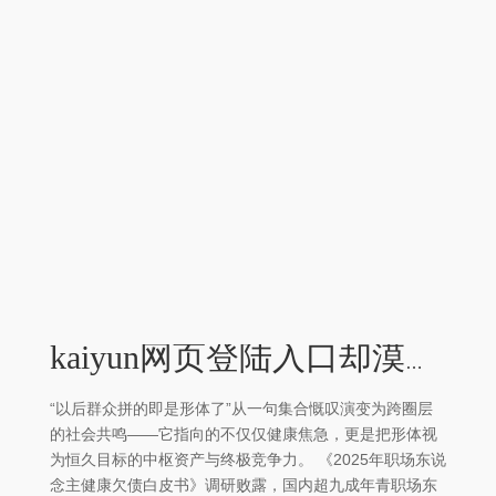
kaiyun网页登陆入口却漠视形体发出的酸痛、头晕、乏力等预警信号-kaiyun网页登陆入口
“以后群众拼的即是形体了”从一句集合慨叹演变为跨圈层
的社会共鸣——它指向的不仅仅健康焦急，更是把形体视
为恒久目标的中枢资产与终极竞争力。 《2025年职场东说
念主健康欠债白皮书》调研败露，国内超九成年青职场东