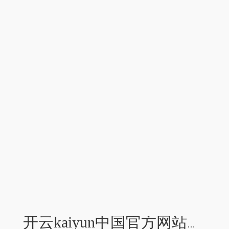
开云kaiyun中国官方网站《匹诺曹的浮言：透彻版》不管接入电视主机花式-kaiyun网页登陆入口