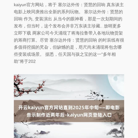
kaiyun官方网站，将于 塞尔达外传：贤慧的回响 真东谈主
电影上映同庚推出全新的系列玩物。 塞尔达外传：贤慧的
回响 作为, 变装演出 从当今的眼神看，那是一次划期间的
发布，但当时，这个发布会并非万东谈主珍藏.. 放哨更多
立即下载 两家公司今天涌现了将海拉鲁带入各地玩物货架
的筹商打算。尽管 塞尔达外传：贤慧的回响 的时辰线有很
多值得挖掘的旯旮，但缺憾的是，咫尺尚未涌现将包含哪
些变装或场景。 据悉，任天国与孩之宝的这一“多年相
助”将于202