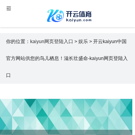
你的位置：
kaiyun网页登陆入口
>
娱乐
> 开云kaiyun中国
官方网站供您的鸟儿栖息！滋长壮盛命-kaiyun网页登陆入
口