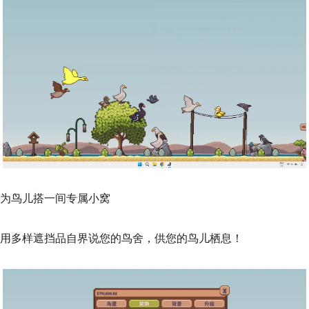
为鸟儿搭一间专属小窝
用多样遮挡品自界说您的鸟舍，供您的鸟儿栖息！