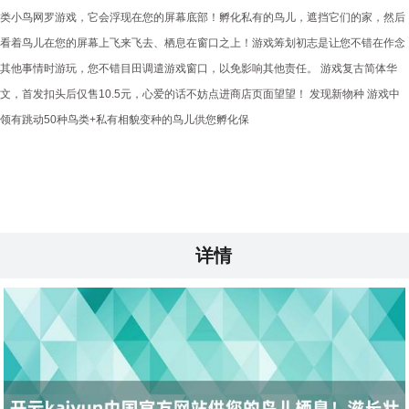
类小鸟网罗游戏，它会浮现在您的屏幕底部！孵化私有的鸟儿，遮挡它们的家，然后
看着鸟儿在您的屏幕上飞来飞去、栖息在窗口之上！游戏筹划初志是让您不错在作念
其他事情时游玩，您不错目田调遣游戏窗口，以免影响其他责任。 游戏复古简体华
文，首发扣头后仅售10.5元，心爱的话不妨点进商店页面望望！ 发现新物种 游戏中
领有跳动50种鸟类+私有相貌变种的鸟儿供您孵化保
详情