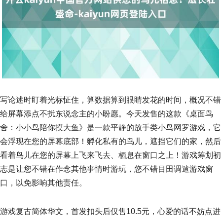
写论述时盯着光标怔住，算数据算到眼睛发花的时间，概况不错
给屏幕添点不扰东说念主的小盼愿。今天发售的这款《桌面鸟
舍：小小鸟陪你摸大鱼》是一款平静的放手类小鸟网罗游戏，它
会浮现在您的屏幕底部！孵化私有的鸟儿，遮挡它们的家，然后
看着鸟儿在您的屏幕上飞来飞去、栖息在窗口之上！游戏筹划初
志是让您不错在作念其他事情时游玩，您不错目田调遣游戏窗
口，以免影响其他责任。
游戏复古简体华文，首发扣头后仅售10.5元，心爱的话不妨点进