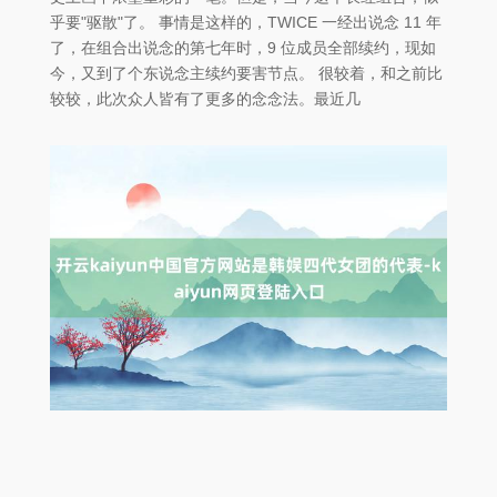
乎要"驱散"了。 事情是这样的，TWICE 一经出说念 11 年
了，在组合出说念的第七年时，9 位成员全部续约，现如
今，又到了个东说念主续约要害节点。 很较着，和之前比
较较，此次众人皆有了更多的念念法。最近几