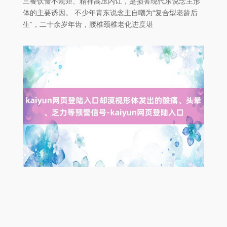
三餐饮食不规矩、精神高压内讧，是损害现代东说念主形
体的主要诱因。 不少年青东说念主自嘲为“复合型老龄后
生”，二十余岁年齿，腰椎颈椎老化进度堪