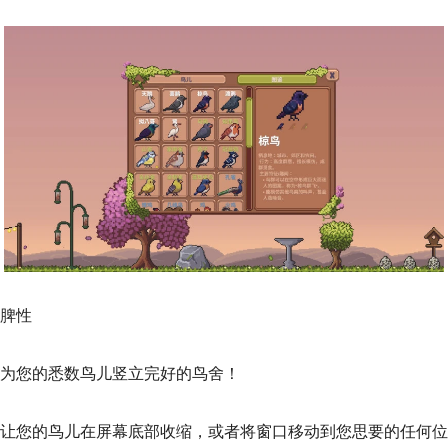
脾性
为您的悉数鸟儿竖立完好的鸟舍！
让您的鸟儿在屏幕底部收缩，或者将窗口移动到您思要的任何位