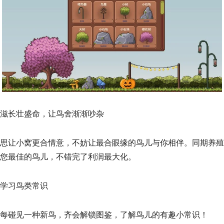
滋长壮盛命，让鸟舍渐渐吵杂
思让小窝更合情意，不妨让最合眼缘的鸟儿与你相伴。同期养殖
您最佳的鸟儿，不错完了利润最大化。
学习鸟类常识
每碰见一种新鸟，齐会解锁图鉴，了解鸟儿的有趣小常识！