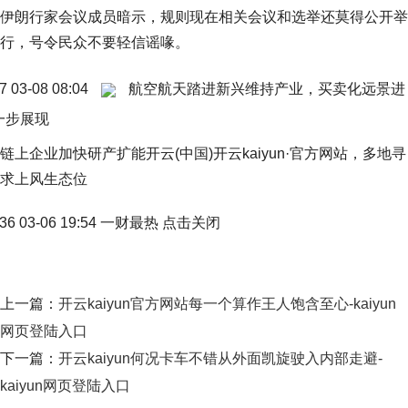
伊朗行家会议成员暗示，规则现在相关会议和选举还莫得公开举
行，号令民众不要轻信谣喙。
7 03-08 08:04
航空航天踏进新兴维持产业，买卖化远景进
一步展现
链上企业加快研产扩能开云(中国)开云kaiyun·官方网站，多地寻
求上风生态位
336 03-06 19:54 一财最热 点击关闭
上一篇：
开云kaiyun官方网站每一个算作王人饱含至心-kaiyun
网页登陆入口
下一篇：
开云kaiyun何况卡车不错从外面凯旋驶入内部走避-
kaiyun网页登陆入口