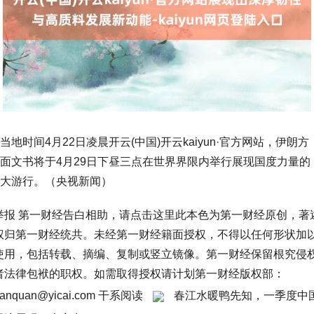
当地时间4月22日凌晨开云(中国)开云kaiyun·官方网站，伊朗方
面文书将于4月29日下昼三点在世界界限内举行展现国度力量的
大游行。（央视新闻）
举报 第一财经告白相助，请点击这里此本色为第一财经原创，著
权归第一财经统共。未经第一财经籍面授权，不得以任何形状加
使用，包括转载、摘编、复制或竖立镜像。第一财经保留根究侵
者法律包袱的职权。如需取得授权请计划第一财经版权部：
anquan@yicai.com 干系阅读
春江水暖鸭先知，一季度中