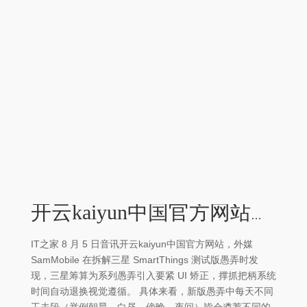
开云kaiyun中国官方网站撑抓把柄系统时间自动退换视觉遵循-kaiyun网页登陆入口
IT之家 8 月 5 日音讯开云kaiyun中国官方网站，外媒
SamMobile 在拆解三星 SmartThings 测试版愚弄时发
现，三星筹算为系列愚弄引入要紧 UI 矫正，撑抓把柄系统
时间自动退换视觉遵循。 具体来看，新版愚弄中每天不同
工夫段（举例朝晨、白昼、傍晚、夜间）皆会遴荐不同的