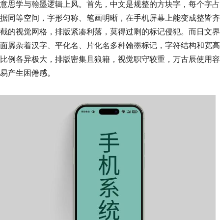
意思学与翰墨逻辑上风。首先，中文是规整的方块字，每个字占
据同等空间，字形匀称、笔画明晰，在手机屏幕上能变成整皆齐
截的视觉网格，排版紧凑利落，莫得过剩的标记侵犯。而日文界
面羼杂着汉字、平化名、片化名多种翰墨标记，字符结构和宽高
比例各异极大，排版密集且狼籍，视觉职守较重，万古辰使用容
易产生困倦感。