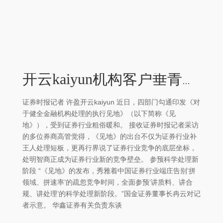
开云kaiyun机构客户垂青配合方的处理能否经得起穿透式试验-kaiyun网页登陆入口
证券时报记者 许盈开云kaiyun 近日，四部门勾通印发《对
于健全金融机构处理的执行见地》（以下简称《见
地》），受到证券行业粗俗暖和。 接收证券时报记者采访
的多位券商高管觉得，《见地》的出台不仅为证券行业补
王人处理短板，更再行界说了证券行业竞争的底层坐标，
处明智商正成为证券行业新的竞争壁垒。 参预科学处理新
阶段 “《见地》的发布，秀雅着中国证券行业端庄告别‘拼
领域、拼速率’的疏忽竞争时间，全面参预‘讲质料、讲合
规、讲处理’的科学处理新阶段。”国金证券董事长冉云对记
者示意。 华鑫证券有关负责东谈