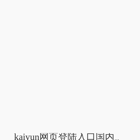
kaiyun网页登陆入口国内安卓厂商八成率齐不会为新机搭配LPDDR6内存-kaiyun网页登陆入口