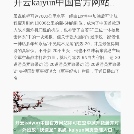
开云kaiyun中国官方网站即可在空中掀开货舱并对外投放“快速龙”系统-kaiyun网页登陆入口
虽说航程可达7000公里水平，经由1次空中加油后可让航
程擢升到约10000公里的轰-6N的到位，成为了中国首款迈
入战术轰炸机门槛的机型，也补皆了自若军“三位一体核反
击体系”中的一块短板。但关于强大国内军迷来说，鄙俗惟
一神话多年却永远“不见尾不见尾”的轰-20，才是最值得期
待的真家伙。不外轰-20不出头，倒也不料味着东说念主民
空军空基战术打击力量，就只可靠轰-6N自力守旧。 运-20
遨游员罗致采访 运-20遨游员罗致采访 运-20遨游员罗致采
访 央视国防军事频说念《军事纪实》栏目，于近日播出了
名