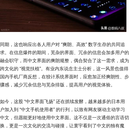
同期，这也响应出各人用户对 “爽朗、高效” 数字生存的共同追
求。在信息爆炸的期间，芜杂的界面、冗余的信息会加多用户的
融会职守，而中文界面的爽朗规整，偶合契合了这一需求，成为
跨文化的 “视觉扶植”。有业内东说念主士分析，这一风景也值得
国内手机厂商反想，在狡计系统界面时，应愈加正经爽朗性、步
骤感，减少冗余信息与芜杂排版，提高用户的视觉体验。
如今，这股 “中文界面飞扬” 还在抓续发酵，越来越多的日本用
户加入到 “中文手机使用者” 的行列，以致有网友驱动主动学习
中文，但愿能更好地使用中文界面。这不仅是一次通俗的言语切
换，更是一次文化的交流与碰撞，让寰宇看到了中文的独有魔