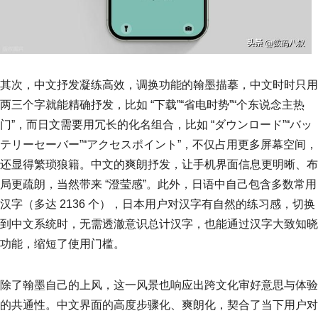
其次，中文抒发凝练高效，调换功能的翰墨描摹，中文时时只用
两三个字就能精确抒发，比如 “下载”“省电时势”“个东说念主热
门”，而日文需要用冗长的化名组合，比如 “ダウンロード”“バッ
テリーセーバー”“アクセスポイント”，不仅占用更多屏幕空间，
还显得繁琐狼籍。中文的爽朗抒发，让手机界面信息更明晰、布
局更疏朗，当然带来 “澄莹感”。此外，日语中自己包含多数常用
汉字（多达 2136 个），日本用户对汉字有自然的练习感，切换
到中文系统时，无需透澈意识总计汉字，也能通过汉字大致知晓
功能，缩短了使用门槛。
除了翰墨自己的上风，这一风景也响应出跨文化审好意思与体验
的共通性。中文界面的高度步骤化、爽朗化，契合了当下用户对