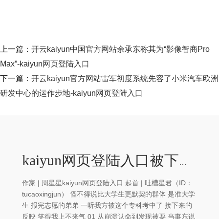
上一篇：
开云kaiyun中国官方网站余承东称其为“影像智商Pro
Max”-kaiyun网页登陆入口
下一篇：
开云kaiyun官方网站雷军初度系统先容了小米汽车欧洲
研发中心的运作步地-kaiyun网页登陆入口
kaiyun网页登陆入口被下水说念通粪专科考中，下个月就开学？网友：不得提前往把学校掏干净-kaiyun网页登陆入口
作家 | 周星星kaiyun网页登陆入口 起首 | 吐槽星君（ID：
tucaoxingjun） 怪不得说比大学生更默契的群体 是准大学
生 报完志愿的弟弟 一听我方被这个专科考中了 接下来的
反映 笑得我上不来气 01 从崩溃认命到发现被耍 当事东说