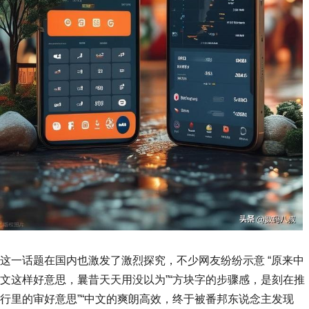
这一话题在国内也激发了激烈探究，不少网友纷纷示意 “原来中
文这样好意思，曩昔天天用没以为”“方块字的步骤感，是刻在推
行里的审好意思”“中文的爽朗高效，终于被番邦东说念主发现