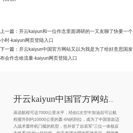
上一篇：
开云kaiyun和一位作念里面调研的一又友聊了快要一个
小时-kaiyun网页登陆入口
下一篇：
开云kaiyun中国官方网站又以为我是为了给好意思国发
布会作念啥流量-kaiyun网页登陆入口
开云kaiyun中国官方网站即可在空中掀开货舱并对外投放“快速龙”系统-kaiyun网页登陆入口
虽说航程可达7000公里水平，经由1次空中加油后可让航
程擢升到约10000公里的轰-6N的到位，成为了中国首款迈
入战术轰炸机门槛的机型，也补皆了自若军“三位一体核反