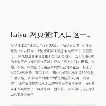
kaiyun网页登陆入口这一数字还是增长到逾6370亿元-kaiyun网页登陆入口
新华社北京7月30日电 7月30日，《新华逐日电讯》发表
题为《AI在西岸：上海徐汇滨江崛起“科创绣带”》的报说
念。 第九届世界东说念主工智能大会期间，位于黄浦江畔
的上海西岸（徐汇滨江区域）迎来了高光时刻： 网易、荣
耀、中兴、科大讯飞等逾越100家行业时尚企业，带来了
AIGC内容创作、智高手机、陪同机器东说念主等300余款
前沿居品。从“屏幕里的魔法”“手边的拓荒”到“身上的穿
搭”，徐汇滨江把东说念主工智能摆进了日常场景，向国表
里不雅众展示了一幅将来糊口新图景。 2018年，东说念主
工智能崭露头角