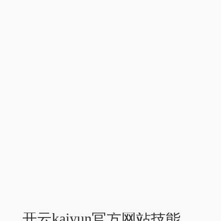
开云kaiyun官方网站技能准备着！-kaiyun网页登陆入口