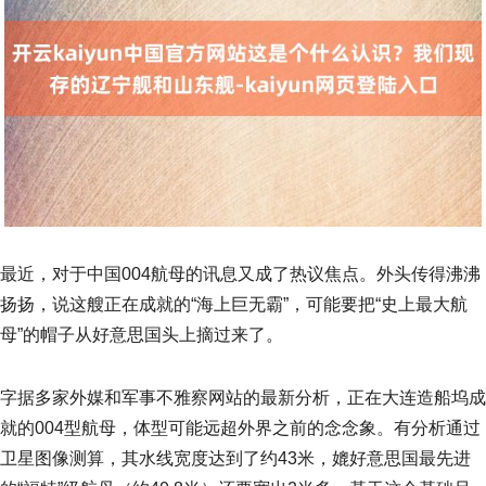
最近，对于中国004航母的讯息又成了热议焦点。外头传得沸沸
扬扬，说这艘正在成就的“海上巨无霸”，可能要把“史上最大航
母”的帽子从好意思国头上摘过来了。
字据多家外媒和军事不雅察网站的最新分析，正在大连造船坞成
就的004型航母，体型可能远超外界之前的念念象。有分析通过
卫星图像测算，其水线宽度达到了约43米，媲好意思国最先进