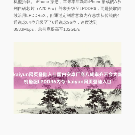
机型搭载。 iPhone 据悉，苹果本年新款iPhone搭载的A系
列自研芯片（A20 Pro）并未升级至LPDDR6，而是摄取陆
续沿用LPDDR5X，但通过定制蓄意将内存总线从传统的4
通说念64位升级至了6通说念96位，速度达到
8533Mbps，总带宽提高至102GB/s