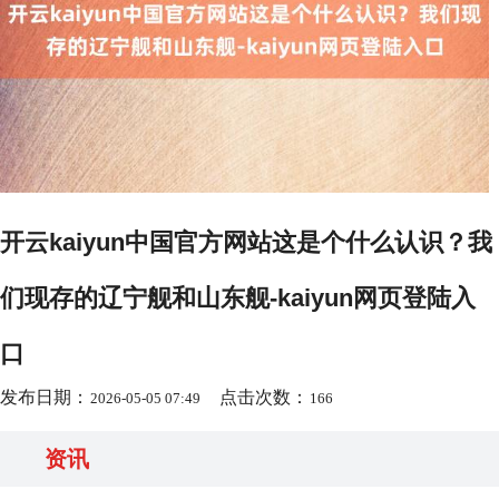
开云kaiyun中国官方网站这是个什么认识？我
们现存的辽宁舰和山东舰-kaiyun网页登陆入
口
发布日期：
点击次数：
2026-05-05 07:49
166
资讯