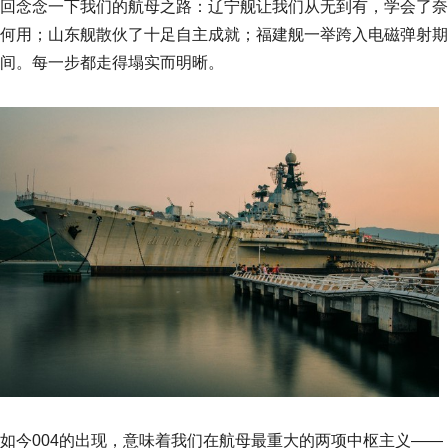
回念念一下我们的航母之路：辽宁舰让我们从无到有，学会了奈
何用；山东舰散伙了十足自主成就；福建舰一举跨入电磁弹射期
间。每一步都走得塌实而明晰。
如今004的出现，意味着我们在航母最重大的两项中枢主义——