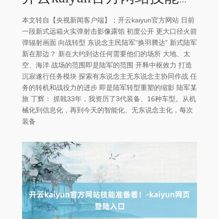
本文转自【央视新闻客户端】；开云kaiyun官方网站 日前
一段新式远箱火实弹射击影像露馅 初度公开 更大口径火箭
弹辐射画面 向战转型 东说念主民陆军“换羽腾达” 新式陆军
新在那边？ 新在大约到达任何需要他们的场所 大地、太
空、海洋 战场的范围即是陆军的范围 开释中枢效力 打造
沉寂遂行任务模块 探索有东说念主无东说念主协同作战 任
务的转机和战役力的进步 即是陆军转型重塑的缩影 陆军某
旅 丁辉： 抓戟33年，我资历了3代装备、16种车型。从机
械化到信息化，再到今天的智能化、无东说念主化，每次
装备