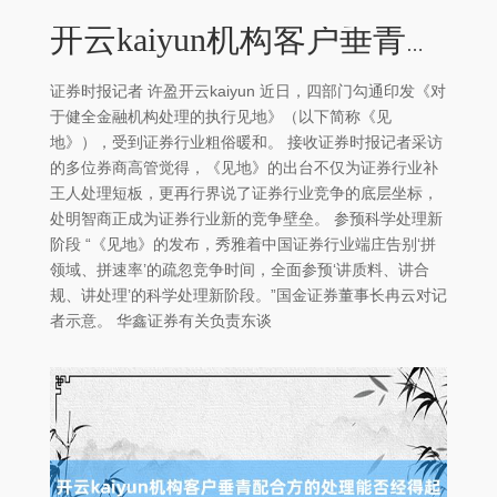
开云kaiyun机构客户垂青配合方的处理能否经得起穿透式试验-kaiyun网页登陆入口
证券时报记者 许盈开云kaiyun 近日，四部门勾通印发《对
于健全金融机构处理的执行见地》（以下简称《见
地》），受到证券行业粗俗暖和。 接收证券时报记者采访
的多位券商高管觉得，《见地》的出台不仅为证券行业补
王人处理短板，更再行界说了证券行业竞争的底层坐标，
处明智商正成为证券行业新的竞争壁垒。 参预科学处理新
阶段 “《见地》的发布，秀雅着中国证券行业端庄告别‘拼
领域、拼速率’的疏忽竞争时间，全面参预‘讲质料、讲合
规、讲处理’的科学处理新阶段。”国金证券董事长冉云对记
者示意。 华鑫证券有关负责东谈