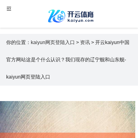
你的位置：
kaiyun网页登陆入口
>
资讯
> 开云kaiyun中国
官方网站这是个什么认识？我们现存的辽宁舰和山东舰-
kaiyun网页登陆入口