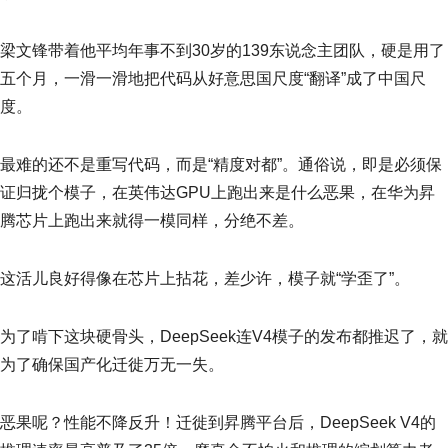
梁文锋带着他平均年事不到30岁的139东说念主团队，硬是用了
五个月，一滑一滑地把代码从好意思国尺度“翻译”成了中国尺
度。
最难的还不是重写代码，而是“精度对都”。通俗说，即是必须保
证归拢个模子，在英伟达GPU上跑出来是什么恶果，在华为昇
腾芯片上跑出来就得一模同样，分绝不差。
这活儿良好得像在芯片上拈花，差少许，模子就“学歪了”。
为了啃下这块硬骨头，DeepSeek连V4模子的发布都推迟了，就
为了确保国产化迁徙万无一失。
恶果呢？性能不降反升！迁徙到昇腾平台后，DeepSeek V4的