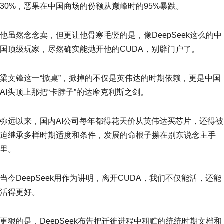
30%，恶果在中国商场的份额从巅峰时的95%暴跌。
他虽然念念卖，但更让他骨寒毛竖的是，像DeepSeek这么的中
国顶级玩家，尽然确实能抛开他的CUDA，别辟门户了。
梁文锋这一“掀桌”，掀掉的不仅是英伟达的时期依赖，更是中国
AI头顶上那把“卡脖子”的达摩克利斯之剑。
弥远以来，国内AI公司每年都得花天价从英伟达买芯片，还得被
迫继承多样时期适度和条件，发展的命根子攥在别东说念主手
里。
当今DeepSeek用作为讲明，离开CUDA，我们不仅能活，还能
活得更好。
更狠的是，DeepSeek布告把迁徙进程中积贮的统统时期文档和