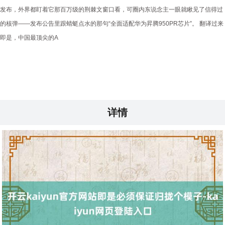
发布，外界都盯着它那百万级的荆棘文窗口看，可圈内东说念主一眼就瞅见了信得过
的核弹——发布公告里跟蜻蜓点水的那句“全面适配华为昇腾950PR芯片”。 翻译过来
即是，中国最顶尖的A
详情