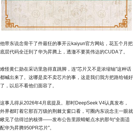
他带东说念骨干了件最狂的事开云kaiyun官方网站，花五个月把
底层代码全迁到了华为昇腾上，透澈不要英伟达的CUDA了。
难怪黄仁勋在采访里急得直跳脚，连“芯片又不是浓缩铀”这种话
都喊出来了。这哪是卖不卖芯片的事，这是我们我方把路给铺好
了，以后不看他们面容了。
这事儿得从2026年4月底提及。那时DeepSeek V4认真发布，
外界都盯着它那百万级的荆棘文窗口看，可圈内东说念主一眼就
瞅见了信得过的核弹——发布公告里跟蜻蜓点水的那句“全面适
配华为昇腾950PR芯片”。