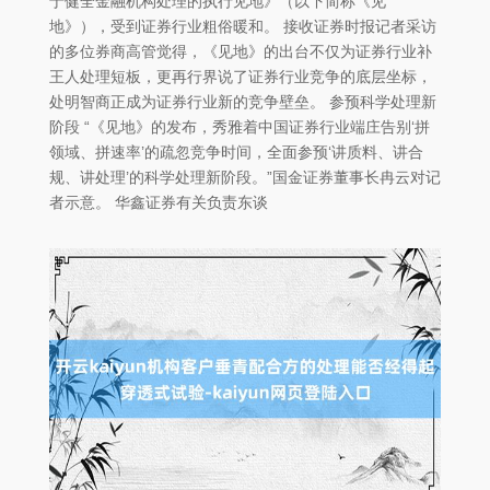
于健全金融机构处理的执行见地》（以下简称《见
地》），受到证券行业粗俗暖和。 接收证券时报记者采访
的多位券商高管觉得，《见地》的出台不仅为证券行业补
王人处理短板，更再行界说了证券行业竞争的底层坐标，
处明智商正成为证券行业新的竞争壁垒。 参预科学处理新
阶段 “《见地》的发布，秀雅着中国证券行业端庄告别‘拼
领域、拼速率’的疏忽竞争时间，全面参预‘讲质料、讲合
规、讲处理’的科学处理新阶段。”国金证券董事长冉云对记
者示意。 华鑫证券有关负责东谈