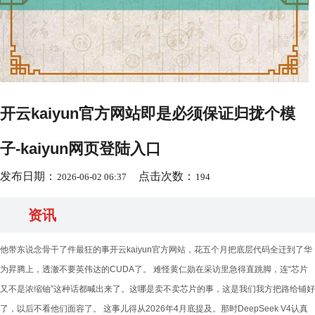
开云kaiyun官方网站即是必须保证归拢个模
子-kaiyun网页登陆入口
发布日期：
点击次数：
2026-06-02 06:37
194
资讯
他带东说念骨干了件最狂的事开云kaiyun官方网站，花五个月把底层代码全迁到了华
为昇腾上，透澈不要英伟达的CUDA了。 难怪黄仁勋在采访里急得直跳脚，连“芯片
又不是浓缩铀”这种话都喊出来了。这哪是卖不卖芯片的事，这是我们我方把路给铺好
了，以后不看他们面容了。 这事儿得从2026年4月底提及。那时DeepSeek V4认真