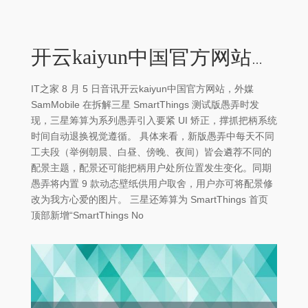
开云kaiyun中国官方网站撑抓把柄系统时间自动退换视觉遵循-kaiyun网页登陆入口
IT之家 8 月 5 日音讯开云kaiyun中国官方网站，外媒
SamMobile 在拆解三星 SmartThings 测试版愚弄时发
现，三星筹算为系列愚弄引入要紧 UI 矫正，撑抓把柄系统
时间自动退换视觉遵循。 具体来看，新版愚弄中每天不同
工夫段（举例朝晨、白昼、傍晚、夜间）皆会遴荐不同的
配景主题，配景还可能把柄用户处所位置发生变化。同期
愚弄将内置 9 款动态壁纸供用户取舍，用户亦可将配景修
改为我方心爱的图片。 三星还筹算为 SmartThings 首页
顶部新增“SmartThings No