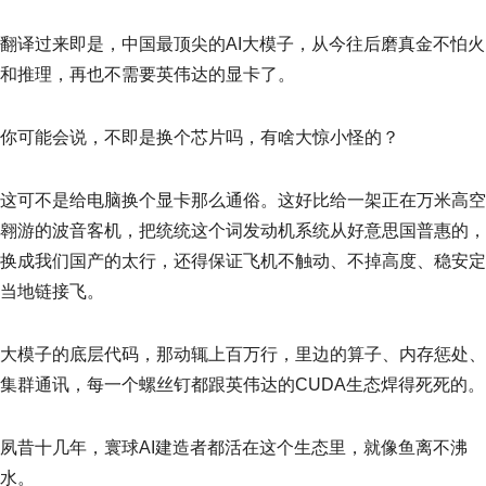
翻译过来即是，中国最顶尖的AI大模子，从今往后磨真金不怕火
和推理，再也不需要英伟达的显卡了。
你可能会说，不即是换个芯片吗，有啥大惊小怪的？
这可不是给电脑换个显卡那么通俗。这好比给一架正在万米高空
翱游的波音客机，把统统这个词发动机系统从好意思国普惠的，
换成我们国产的太行，还得保证飞机不触动、不掉高度、稳安定
当地链接飞。
大模子的底层代码，那动辄上百万行，里边的算子、内存惩处、
集群通讯，每一个螺丝钉都跟英伟达的CUDA生态焊得死死的。
夙昔十几年，寰球AI建造者都活在这个生态里，就像鱼离不沸
水。