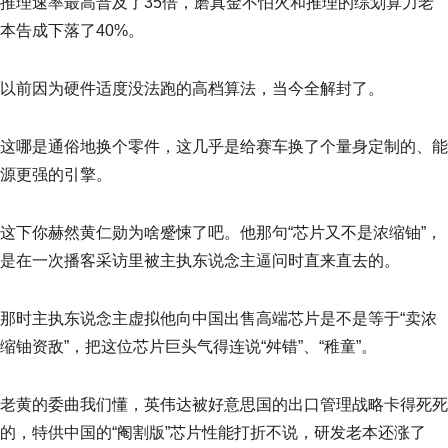
推理速率最高普及了35倍，磨真金不怕火和推理的综划算力老
本告成下落了40%。
以前因为硬件适度没法跑的高档算法，当今全解封了。
这哪是通俗地换个零件，这几乎是给赛车换了个量身定制的、能
源更强的引擎。
这下你赫然黄仁勋为啥蹙悚了吧。他那句“芯片又不是浓缩铀”，
是在一次播客采访里被主执东说念主逼问时直来直去的。
那时主执东说念主虚拟他向中国出售高端芯片是不是等于“卖浓
缩铀资敌”，把这位芯片巨头气得连说“舛错”、“稚童”。
老黄的委曲我们懂，英伟达被好意思国的出口管理战略卡得死死
的，特供中国的“阉割版”芯片性能打折不说，研发老本还涨了