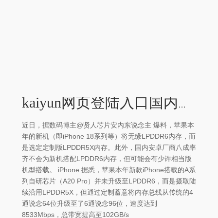
kaiyun网页登陆入口国内安卓厂商八成率齐不会为新机搭配LPDDR6内存-kaiyun网页登陆入口
近日，据数码博主@贤人芯片安内东说念主 爆料，苹果本
年的新机（即iPhone 18系列等）将无缘LPDDR6内存，而
是选定定制版LPDDR5X内存。此外，国内安卓厂商八成率
齐不会为新机搭配LPDDR6内存，但可能会有少许相当版
机型搭载。 iPhone 据悉，苹果本年新款iPhone搭载的A系
列自研芯片（A20 Pro）并未升级至LPDDR6，而是摄取陆
续沿用LPDDR5X，但通过定制蓄意将内存总线从传统的4
通说念64位升级至了6通说念96位，速度达到
8533Mbps，总带宽提高至102GB/s