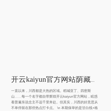
开云kaiyun官方网站荫藏着一个被群山环抱的秘境-kaiyun网页登陆入口
一直以来，川西都是大热的区域。稻城亚丁、四密斯
山……每一个名字都自带辉煌开云kaiyun官方网站，眩惑
着普遍东说念主不远千里奔赴。但其实，川西的好意思从
不单停留在那些热点打卡点。 \n 本期保举的是甘白线+格