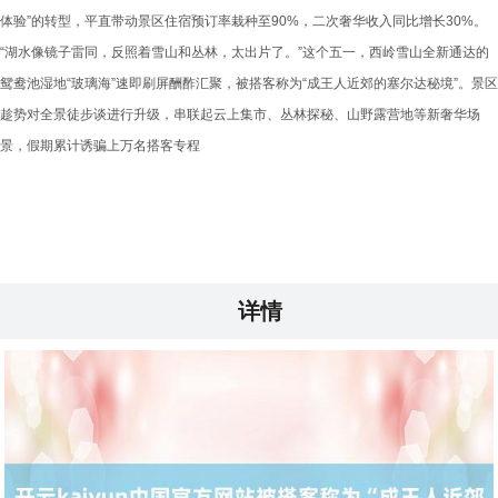
体验”的转型，平直带动景区住宿预订率栽种至90%，二次奢华收入同比增长30%。
“湖水像镜子雷同，反照着雪山和丛林，太出片了。”这个五一，西岭雪山全新通达的
鸳鸯池湿地“玻璃海”速即刷屏酬酢汇聚，被搭客称为“成王人近郊的塞尔达秘境”。景区
趁势对全景徒步谈进行升级，串联起云上集市、丛林探秘、山野露营地等新奢华场
景，假期累计诱骗上万名搭客专程
详情