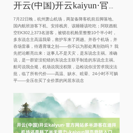
开云(中国)开云kaiyun·官方网站多半游客在迪拜机场还是耗了半天膂力-kaiyun网页登陆入口
7月22日晚，杭州萧山机场，两架备降客机前后脚落地。
国内航班游客下机、安排栈房、该睡睡该吃吃；阿联酋航
空EK302上373名游客，被锁在机舱里整整10个半小时，
多东说念主高温我晕，救护车来了两趟。并吞个机场，并
吞场雷暴，待遇霄壤之别——你不以为那处离别劲吗？ 我
先把论断亮出来：这事儿不是天灾，是东说念主祸。准确
说，是一群皆没犯错的东说念主联手制造的东说念主祸。
航司说我合规，机场说我没权限，边检说你没苦求我没法
批，临了所有代价——高温、缺水、眩晕、24小时不可躺
平——全压在买了全价票的闲居东说念