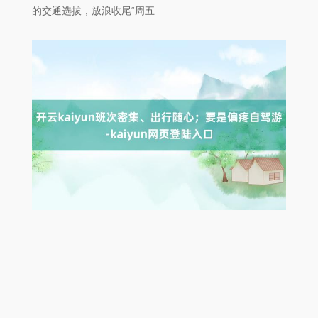
的交通选拔，放浪收尾“周五