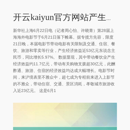
开云kaiyun官方网站产生经济效益近53亿元东说念主民币-kaiyun网页登陆入口
新华社上海6月22日电（记者周心怡、许晓青）第28届上
海海外电影节于6月21日落下帷幕。据专揽方先容，限度
21日晚，本届电影节带动电影有关限制及交通、住宿、餐
饮、旅游和零卖等行业，产生经济效益近53亿元东说念主
民币，同比增长5.97%。 数据显现，其中带动餐饮业产生
经济效益约11.7亿元，带动有关购物支拨超30亿元，此酬
酢通、旅游、住宿的经济效益均达成大幅增长。电影节时
间，来沪境表里不雅众中，超七成为专程前来进入上影节
的不雅众，带动住宿、交通、景区消耗，孝敬城市旅游收
入近23亿元。 这是6月1