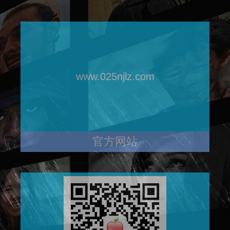
www.025njlz.com
官方网站