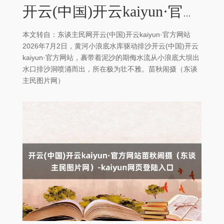
开云(中国)开云kaiyun·官方网站苗秋闹摄（东谈主民图片网）-kaiyun网页登陆入口
本文转自：东谈主民网开云(中国)开云kaiyun·官方网站
2026年7月2日，黄河小浪底水库驱动排沙开云(中国)开云
kaiyun·官方网站，裹带着泥沙的期侮水流从小浪底大坝出
水口排沙洞喷涌而出，所在极为壮不雅。苗秋闹摄（东谈
主民图片网）