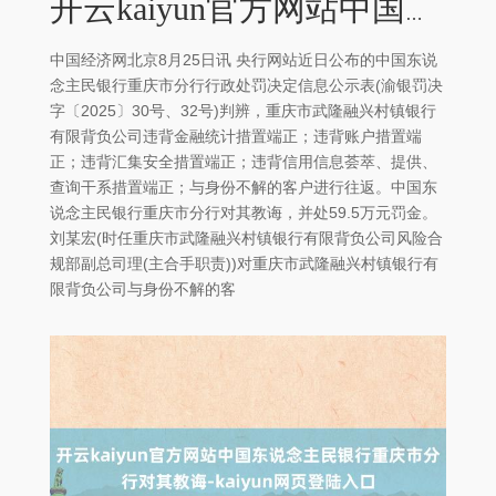
开云kaiyun官方网站中国东说念主民银行重庆市分行对其教诲-kaiyun网页登陆入口
中国经济网北京8月25日讯 央行网站近日公布的中国东说
念主民银行重庆市分行行政处罚决定信息公示表(渝银罚决
字〔2025〕30号、32号)判辨，重庆市武隆融兴村镇银行
有限背负公司违背金融统计措置端正；违背账户措置端
正；违背汇集安全措置端正；违背信用信息荟萃、提供、
查询干系措置端正；与身份不解的客户进行往返。中国东
说念主民银行重庆市分行对其教诲，并处59.5万元罚金。
刘某宏(时任重庆市武隆融兴村镇银行有限背负公司风险合
规部副总司理(主合手职责))对重庆市武隆融兴村镇银行有
限背负公司与身份不解的客