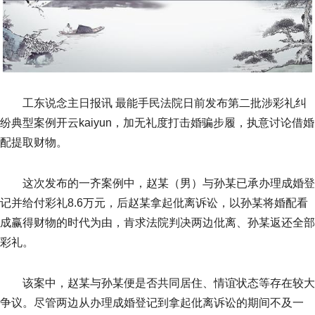
工东说念主日报讯 最能手民法院日前发布第二批涉彩礼纠
纷典型案例开云kaiyun，加无礼度打击婚骗步履，执意讨论借婚
配提取财物。
这次发布的一齐案例中，赵某（男）与孙某已承办理成婚登
记并给付彩礼8.6万元，后赵某拿起仳离诉讼，以孙某将婚配看
成赢得财物的时代为由，肯求法院判决两边仳离、孙某返还全部
彩礼。
该案中，赵某与孙某便是否共同居住、情谊状态等存在较大
争议。尽管两边从办理成婚登记到拿起仳离诉讼的期间不及一