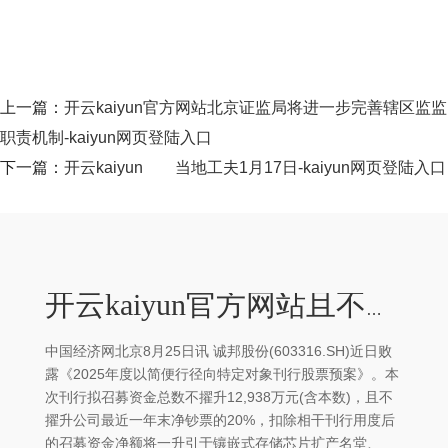
上一篇：
开云kaiyun官方网站北京证监局将进一步完善辖区监监
职责机制-kaiyun网页登陆入口
下一篇：
开云kaiyun 当地工夫1月17日-kaiyun网页登陆入口
开云kaiyun官方网站且不擢升本次刊行前公司总股本的30%-kaiyun网页登陆入口
中国经济网北京8月25日讯 诚邦股份(603316.SH)近日败
露《2025年度以简便行径向特定对象刊行股票预案》。本
次刊行拟召募资金总数不擢升12,938万元(含本数)，且不
擢升公司最近一年末净钞票的20%，扣除相干刊行用度后
的召募资金净额将一升引于镶嵌式存储芯片扩产名堂、