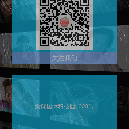
关注我们
新闻国际科技园1028号