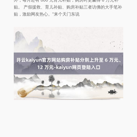
外，每月还有 800 元育儿补贴，购房时更赢得 6 万元补
贴。 产假援救、育儿补贴、购房补贴三者访佛的大手笔补
贴，激励网友热心。"来个天门东说