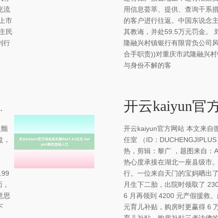
充流
用信息荟萃、提供、查询干系
上市
的客户进行往返。中国东说念
主民
其教诲，并处59.5万元罚金。
刊行
隆融兴村镇银行有限背负公司风
合手职责))对重庆市武隆融兴
与身份不解的客
元-kaiyun网页登陆入口
天颤
开云kaiyun官方网站 本文来
盘，
任室 （ID：DUCHENGJIP
热，剪辑：黎广 ，题图来自：A
热心度承接在湖北一座县级市。
99
行。一位来自天门的宝妈晒出了她
面，
月生下二胎，出院时领取了 23
意思
6 月再领到 4200 元产假援救
下
元育儿补贴，购房时更赢得 6 