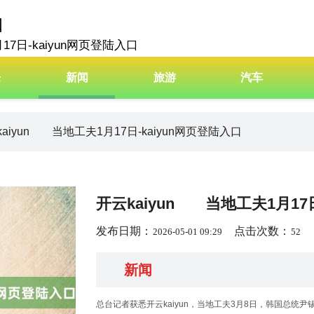
口
17日-kaiyun网页登陆入口
乐
新闻
旅游
汽车
kaiyun 当地工夫1月17日-kaiyun网页登陆入口
开云kaiyun 当地工夫1月17日
发布日期：
点击次数：
2026-05-01 09:29
52
新闻
总台记者获悉开云kaiyun，当地工夫3月8日，韩国总统尹