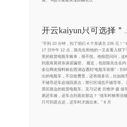
落。 A股市集板块涨跌幅名次
开云kaiyun只可选择＂还车＂或＂续租＂
"不到 10 分钟，扣了咱们 4 个东谈主 236 元！" 
17 日中午 12 点，陈先生和他的一又友看入辖下
里的租赁电瓶车账单，很不悦。他很思问问，这
到底有莫得东谈诓骗管。 最近，包括陈先生在内
多位网友报料称在西湖边遇到"电瓶车刺客"：扫
出的电瓶车，不仅收费贵，还有很多坑，比如租
不辅导还车必须回原点，禁行区域也不辅导等。 
景区路边的租赁电瓶车。见习记者 吕惟伊 摄 借
易还车难，还车点到底在那边？ "借车时根蒂没
只可到原点还，还车时才跳出来。" 8 月