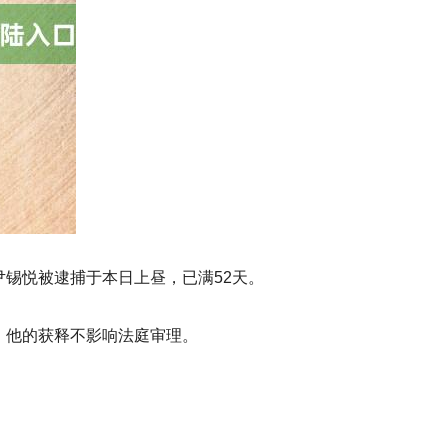
尹锡悦被逮捕于本日上昼，已满52天。
他的获释不影响法庭审理。