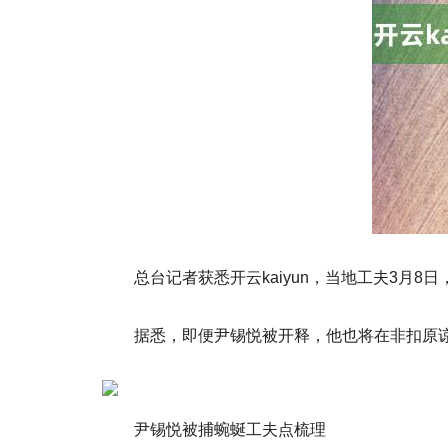
总台记者获悉开云kaiyun，当地工夫3月8日
据悉，即便尹锡悦被开释，他也将在非扣原谅
尹锡悦被捕蜿蜒工夫点梳理