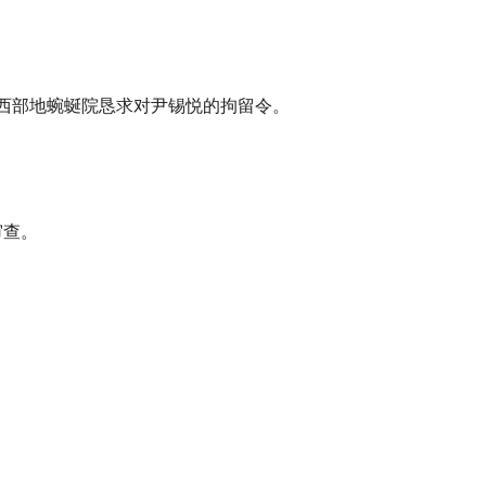
西部地蜿蜒院恳求对尹锡悦的拘留令。
审查。