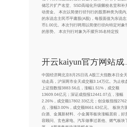
储芯片扩产名堂、SSD高端化升级雠校名堂和补
动资金。 本次以简便行径刊行的股票种类为境内
的东说念主民币平庸股(A股)，每股面值为东说念
币1.00元。本次刊行聘用以简便行径向特定对象
的形势。 本次刊行对象为不擢升35名特定投
开云kaiyun官方网站成交额8661.63亿
中国经济网北京8月25日讯 A股三大指数本日全
动走高，沪深两市全天成交额3.14万亿。为止收
上证指数报3883.56点，涨幅1.51%，成交额
13609.04亿元；深证成指报12441.07点，涨幅
2.26%，成交额17802.33亿元；创业板指报2762.
点，涨幅3.00%，成交额8661.63亿元。 板块方
白酒、金属新材料、小金属等板块涨幅居前，好
容顾问、玄色家电、汽车做事过甚他、燃气板块