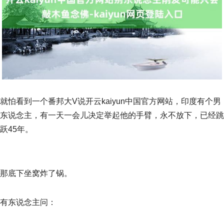
就怕看到一个番邦大V说开云kaiyun中国官方网站，印度有个男
东说念主，有一天一会儿决定举起他的手臂，永不放下，已经跳
跃45年。
那底下坐窝炸了锅。
有东说念主问：