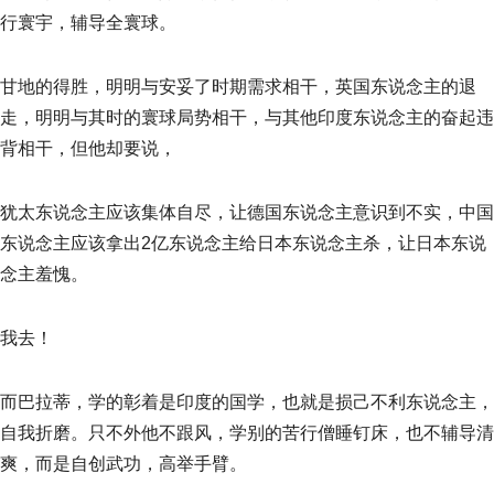
行寰宇，辅导全寰球。
甘地的得胜，明明与安妥了时期需求相干，英国东说念主的退
走，明明与其时的寰球局势相干，与其他印度东说念主的奋起违
背相干，但他却要说，
犹太东说念主应该集体自尽，让德国东说念主意识到不实，中国
东说念主应该拿出2亿东说念主给日本东说念主杀，让日本东说
念主羞愧。
我去！
而巴拉蒂，学的彰着是印度的国学，也就是损己不利东说念主，
自我折磨。只不外他不跟风，学别的苦行僧睡钉床，也不辅导清
爽，而是自创武功，高举手臂。