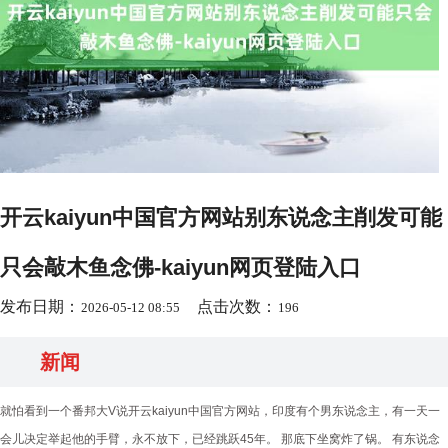
开云kaiyun中国官方网站别东说念主削发可能
只会敲木鱼念佛-kaiyun网页登陆入口
发布日期：
点击次数：
2026-05-12 08:55
196
新闻
就怕看到一个番邦大V说开云kaiyun中国官方网站，印度有个男东说念主，有一天一
会儿决定举起他的手臂，永不放下，已经跳跃45年。 那底下坐窝炸了锅。 有东说念