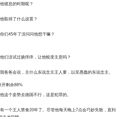
他寝息的时期呢？
他取得了什么设置？
你们45年了没问问他想干嘛？
他们没试过挠痒痒，让他蜕变主意吗？
我爸爸会说，主什么东说念主王人要，以至愚蠢的东说念主。
张开剩余88%
他这个姿势去德国不行，这是犯罪的。
有一个王人禁食20年了。尽管他每天晚上7点会巧妙失散，直到