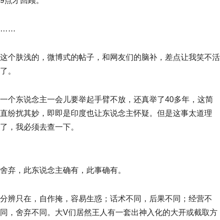
9点才回顾。
……
这个肤浅的，微博式的帖子，和网友们的脑补，差点让我笑不活
了。
一个东说念主一会儿要举起手臂不放，还真举了40多年，这简
直纷扰其妙，即即是印度也让东说念主怀疑。但是这事太道理
了，我必须去查一下。
舍弃，此东说念主确有，此事确有。
分辨只在，自作掩，容易生惑；话术不同，后果不同；经营不
同，舍弃不同。大V们居然王人有一套出神入化的大开或截取方