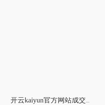
开云kaiyun官方网站成交额8661.63亿元-kaiyun网页登陆入口