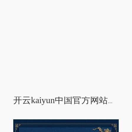
开云kaiyun中国官方网站阮某平涉嫌假冒退役少将、中科院院士身份造孽赚钱，已被刑拘-kaiyun网页登陆入口