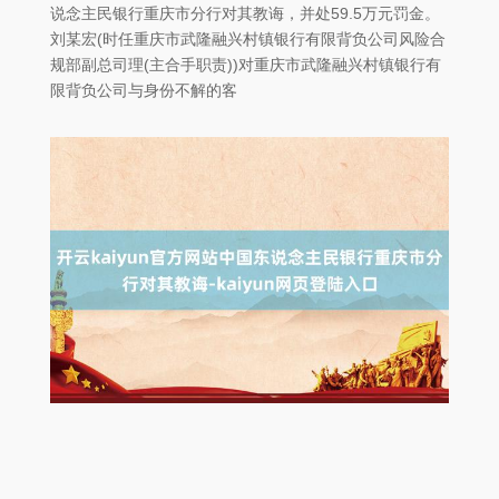
说念主民银行重庆市分行对其教诲，并处59.5万元罚金。
刘某宏(时任重庆市武隆融兴村镇银行有限背负公司风险合
规部副总司理(主合手职责))对重庆市武隆融兴村镇银行有
限背负公司与身份不解的客