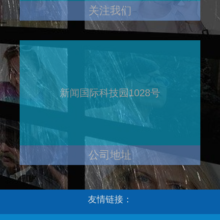
关注我们
新闻国际科技园1028号
公司地址
友情链接：