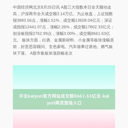
中国经济网北京8月25日讯 A股三大指数本日全天颤动走
高，沪深两市全天成交额3.14万亿。为止收盘，上证指数
报3883.56点，涨幅1.51%，成交额13609.04亿元；深证
成指报12441.07点，涨幅2.26%，成交额17802.33亿元；
创业板指报2762.99点，涨幅3.00%，成交额8661.63亿
元。 板块方面，白酒、金属新材料、小金属等板块涨幅居
前，好意思容顾问、玄色家电、汽车做事过甚他、燃气板
块下落。 A股市集板块涨跌幅名次