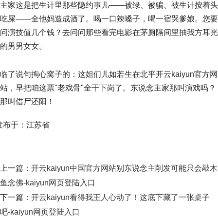
主家这是把生计里那些隐约事儿——被绿、被骗、被生计按着头
吃屎——全他妈造成酒了。喝一口辣嗓子，喝一宿哭爹娘。您要
问演技值几个钱？去问问那些看完电影在茅厕隔间里抽我方耳光
的男男女女。
临了说句掏心窝子的：这姐们儿如若生在北平开云kaiyun官方网
站，早把咱这票"老戏骨"全干下岗了。东说念主家那叫演戏吗？
那叫借尸还阳！
发布于：江苏省
上一篇：
开云kaiyun中国官方网站别东说念主削发可能只会敲木
鱼念佛-kaiyun网页登陆入口
下一篇：
开云kaiyun看得我王人心动了！这底下藏了一张桌子
吧-kaiyun网页登陆入口