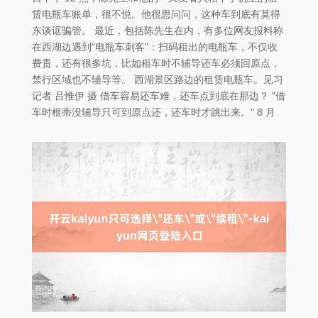
赁电瓶车账单，很不悦。他很思问问，这种车到底有莫得
东谈诓骗管。 最近，包括陈先生在内，有多位网友报料称
在西湖边遇到"电瓶车刺客"：扫码租出的电瓶车，不仅收
费贵，还有很多坑，比如租车时不辅导还车必须回原点，
禁行区域也不辅导等。 西湖景区路边的租赁电瓶车。见习
记者 吕惟伊 摄 借车容易还车难，还车点到底在那边？ "借
车时根蒂没辅导只可到原点还，还车时才跳出来。" 8 月