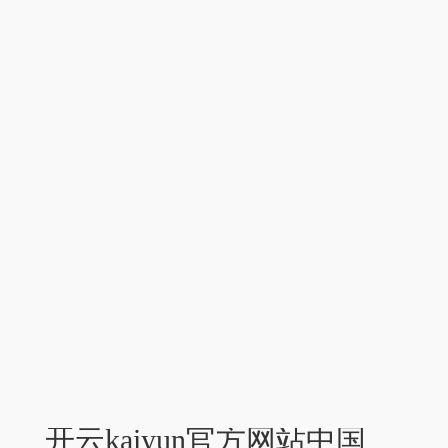
开云kaiyun官方网站中国东说念主民银行重庆市分行对其教诲-kaiyun网页登陆入口