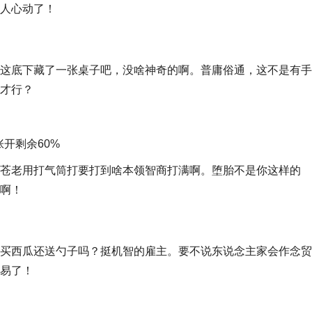
人心动了！
这底下藏了一张桌子吧，没啥神奇的啊。普庸俗通，这不是有手
才行？
张开剩余60%
苍老用打气筒打要打到啥本领智商打满啊。堕胎不是你这样的
啊！
买西瓜还送勺子吗？挺机智的雇主。要不说东说念主家会作念贸
易了！