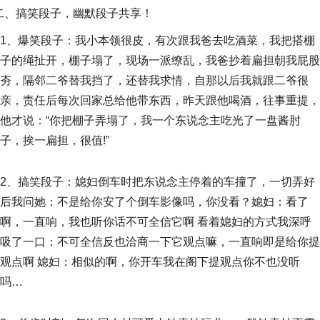
二、搞笑段子，幽默段子共享！
1、爆笑段子：我小本领很皮，有次跟我爸去吃酒菜，我把搭棚
子的绳扯开，棚子塌了，现场一派缭乱，我爸抄着扁担朝我屁股
夯，隔邻二爷替我挡了，还替我求情，自那以后我就跟二爷很
亲，责任后每次回家总给他带东西，昨天跟他喝酒，往事重提，
他才说：“你把棚子弄塌了，我一个东说念主吃光了一盘酱肘
子，挨一扁担，很值!”
2、搞笑段子：媳妇倒车时把东说念主停着的车撞了，一切弄好
后我问她：不是给你安了个倒车影像吗，你没看？媳妇：看了
啊，一直响，我也听你话不可全信它啊 看着媳妇的方式我深呼
吸了一口：不可全信反也洽商一下它观点嘛，一直响即是给你提
观点啊 媳妇：相似的啊，你开车我在阁下提观点你不也没听
吗…