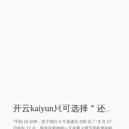
开云kaiyun只可选择＂还车＂或＂续租＂-kaiyun网页登陆入口
"不到 10 分钟，扣了咱们 4 个东谈主 236 元！" 8 月 17
日中午 12 点，陈先生和他的一又友看入辖下手机里的租