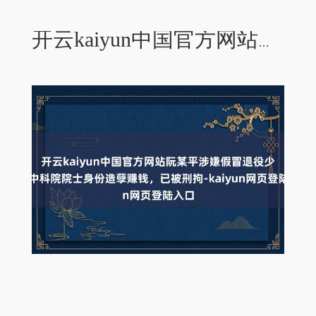
开云kaiyun中国官方网站阮某平涉嫌假冒退役少将、中科院院士身份造孽赚钱，已被刑拘-kaiyun网页登陆入口