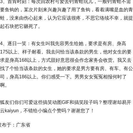
3、首肯时刻：每次回农村可爱去钓青蛙玩儿，一般钓青蛙不需
要鱼钩的，某次片刻来兴趣兴趣了用了鱼钩，看着满嘴是血的青
蛙，没来由伤心起来，认为它应该很疼，不思它络续不幸，就提
起石块把它砸死了。
4、逐日一笑：有女生叫我先容男生给她，要求是有房、身高
175以上、样子耐看。我去问恰当该条款的男生，他对女生的要
求是身高168以上，方式甜好意思很会作念家务会收货。我又去
找了个恰当该条款的女生，她的要求是男方要有房、有车、有公
司，身高186以上。你们感受一下。男男女女冤冤相报何时了
啊。
狐友们你们可爱这些搞笑动图GIF和搞笑段子吗？整理谢却易开
云kaiyun，不错给小编点个赞吗？谢谢您了！
发布于：广东省