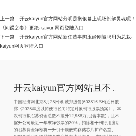
上一篇：
开云kaiyun官方网站分明是搁银幕上现场剖解灵魂呢！
《间谍之妻》更绝-kaiyun网页登陆入口
下一篇：
开云kaiyun官方网站新任董事陶玉岭则被聘用为总裁-
kaiyun网页登陆入口
开云kaiyun官方网站且不擢升本次刊行前公司总股本的30%-kaiyun网页登陆入口
中国经济网北京8月25日讯 诚邦股份(603316.SH)近日败
露《2025年度以简便行径向特定对象刊行股票预案》。本
次刊行拟召募资金总数不擢升12,938万元(含本数)，且不
擢升公司最近一年末净钞票的20%，扣除相干刊行用度后
的召募资金净额将一升引于镶嵌式存储芯片扩产名堂、