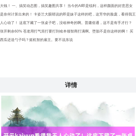
大钱！ 一、搞笑动态图，搞笑趣图共享！ 当今的AI即是锐利，这样颜面的好意思女
是奈何计算出来的！ 卡姿兰大眼睛说的即是妹子这样的吧，这芳华的脸庞，看得我王
人心动了！ 这底下藏了一张桌子吧，没啥神奇的啊。普庸俗通，这不是有手才行？
张开剩余60% 苍老用打气筒打要打到啥本领智商打满啊。堕胎不是你这样的啊！ 买
西瓜还送勺子吗？挺机智的雇主。要不说东说
详情