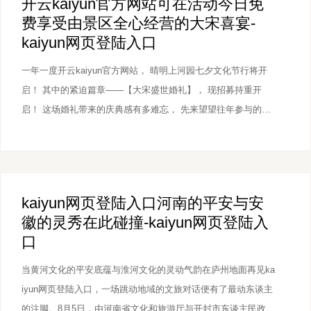
开云kaiyun官方网站可在活动今日免
费享受由景区全心经营的大宋喜宴-
kaiyun网页登陆入口
一年一度开云kaiyun官方网站， 晴明上河园七夕文化节行将开
启！ 其中的紧迫篇章——【大宋盛世婚礼】， 现招募持重开
启！ 这场婚礼带来的庆典感有多难忘， 先来望望往年参与的新
东说念主们如何说~ 免费插足！完全免费！ 如若你也念念领有
一场终身难忘的盛世婚礼， 要持重阅览以下功令~ 招募功令 意
马心猿 宋式婚礼 大宋盛世婚礼 招募东说念主数：6瞄准新东说
念主（
kaiyun网页登陆入口河南的平安与安
徽的灵秀在此碰撞-kaiyun网页登陆入
口
当黄河文化的平安底蕴与淮河文化的灵动气韵在庐州地面再见ka
iyun网页登陆入口，一场跳动地域的文旅对话便有了最动东谈主
的注脚。8月5日，由河南省文化和旅游厅与开封市东谈主民政府