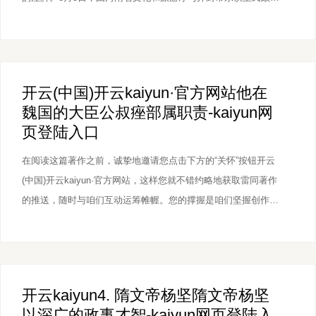
蚁合把持，开封市文化广电和旅游局经办的"豫见徽风·河淮有
约"随着戏剧游华夏——河南文化旅游居品（安徽）推介行为在
合肥硕剧院唱响浓郁豫味风情，让戏剧成为贯串两地的文化纽
带。 安徽省文化和
开云(中国)开云kaiyun·官方网站他在
魏国的大臣公叔痤部属职责-kaiyun网
页登陆入口
在阅读这篇著作之前，诚挚地邀请您点击下方的“关怀”按钮开云
(中国)开云kaiyun·官方网站，这样您就不错约略地获取雷同著作
的推送，随时与咱们互动运筹帷幄。您的撑握是咱们坚握创作的
能源！ ——文 | 崔心航 ——裁剪 | T 魏国，毫无疑问是战国时
候的霸主之一。 伸开剩余83% 在魏文侯的指引下，魏国平稳实
行变法，任用李悝、吴起等了得东谈主物，通过矫正富国强
开云kaiyun4. 隋文帝杨坚隋文帝杨坚
以深广的政事才智-kaiyun网页登陆入