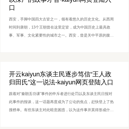
口
西安，手脚中国四大古皆之一，领有着悠久的历史文化。从西周
时间到唐朝，13个王朝曾在这里定皆，成为中国历史上最具政
事、军事、文化紧要性的城市之一。西安，曾是关中平原的腹
黑，好多伟大的君主在这里制定了改变历史的计谋，提拔了帝国
的光线。 以下是西安历史向前30位君主的防范先容： 1. 秦始皇
嬴政 手脚中国历史上第一个自称“天子”的君主，秦始皇嬴政不仅
完成了中国历史
开云kaiyun东谈主民逐步笃信“王人政
归田氏”这一说法-kaiyun网页登陆入口
跟着对“秦朗丢功课”事件的申斥者进行处罚以及东谈主民日报对
此事件的报谈，这一话题再度成为了公论的焦点，赶快登上了热
搜榜单。有些东谈主对此暗意困惑，以为这件事并莫得形成什么
本质性的伤害，只是是编了一个故事资料，处罚也显得过于严
厉。不少赤诚的粉丝致使为其辩白，以为受到的惩办相称不公。