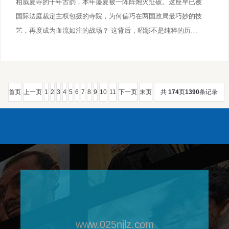
柏威夏寺的千年古韵，本年盛夏被一阵阵炮火扯破。这座早已被
国际法庭裁定主权包摄的寺院，为何偏巧在两国政局最巧妙的技
艺，再度成为血流如注的战场？ 这背后，昭彰不是纯粹的历史
旧账重翻。引爆这场打破的，并非深埋多年的地雷，而是曼谷和
金边，那些蓄意着权利与利益的政事家们。 谁在火上浇油？ 回
看此次边境打破的爆发，其期间点自己就透着一股耐东谈主寻味
的气味。本年5月28日
首页
上一页
1
2
3
4
5
6
7
8
9
10
11
下一页
末页
共
174
页
1390
条记录
www.025njlz.com