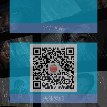
官方网站
关注我们