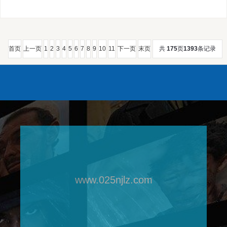
4%，放置二季度末，基金限制为1382.5万元。 该基金属于无邪
竖立型基金。放置7月17日，单元净值为1.022元。基金司理是樊
鑫和孙健彬，咫尺共同惩处2只基金。其
首页
上一页
1
2
3
4
5
6
7
8
9
10
11
下一页
末页
共
175
页
1393
条记录
www.025njlz.com