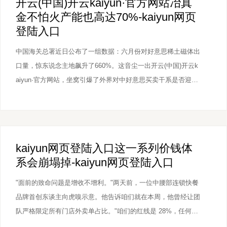
开云(中国)开云kaiyun·官方网站冶真
金不怕火产能也高达70%-kaiyun网页
登陆入口
中国海关总署近日公布了一组数据：六月份对好意思稀土磁体出
口量，惊东说念主地飙升了660%。这音尘一出开云(中国)开云k
aiyun·官方网站，坐窝引爆了外界对中好意思买卖干系是否迎来
升沉的揣测。 但这份看似积极的数字，背后藏着更深层的策略
考量。它不像全面息争，倒更像是两国一次精密的筹码交换。
与其说是一场买卖回暖，不如看作一场在科技博弈中，更避讳、
更复杂的历久
kaiyun网页登陆入口这一系列价钱体
系会崩塌掉-kaiyun网页登陆入口
"面前的致命问题是增收不增利。"两天前，一位中腰部连锁快餐
品牌首创东谈主向虎嗅示意。他告诉咱们就在本周，他曾经让团
队严格限定所有门店外卖单占比。"咱们的红线是 28%，任何门
店如果单日外卖订单量占比跨越这个红线，店长会被径直问责。