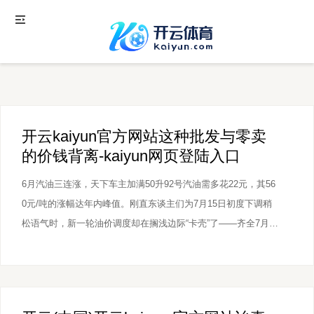
开云kaiyun官方网站这种批发与零卖
的价钱背离-kaiyun网页登陆入口
6月汽油三连涨，天下车主加满50升92号汽油需多花22元，其56
0元/吨的涨幅达年内峰值。刚直东谈主们为7月15日初度下调稍
松语气时，新一轮油价调度却在搁浅边际“卡壳”了——齐全7月2
2日第五个责任日，原油变化率仅-0.33%，预估下调10元/吨，距
离50元/吨的调价红线差着40元。海外油价在67好意思元关隘反
复拉锯，让7月29日的调价标的充满变数，加油站计