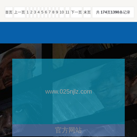
元，着落1.84%，日换手率为0.95%，成交额为14.1
首页
上一页
1
2
3
4
5
6
7
8
9
10
11
下一页
末页
共
174
页
1390
条记录
www.025njlz.com
官方网站